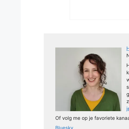
N
H
k
w
s
g
z
j
Of volg me op je favoriete kanaa
Bluesky