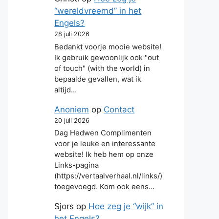
“wereldvreemd” in het
Engels?
28 juli 2026
Bedankt voorje mooie website!
Ik gebruik gewoonlijk ook "out
of touch" (with the world) in
bepaalde gevallen, wat ik
altijd…
Anoniem
op
Contact
20 juli 2026
Dag Hedwen Complimenten
voor je leuke en interessante
website! Ik heb hem op onze
Links-pagina
(https://vertaalverhaal.nl/links/)
toegevoegd. Kom ook eens…
Sjors
op
Hoe zeg je “wijk” in
het Engels?