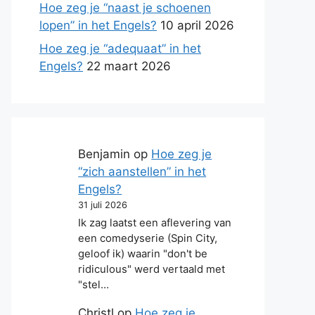
Hoe zeg je “naast je schoenen
lopen” in het Engels?
10 april 2026
Hoe zeg je “adequaat” in het
Engels?
22 maart 2026
Benjamin
op
Hoe zeg je
“zich aanstellen” in het
Engels?
31 juli 2026
Ik zag laatst een aflevering van
een comedyserie (Spin City,
geloof ik) waarin "don't be
ridiculous" werd vertaald met
"stel…
Christl
op
Hoe zeg je