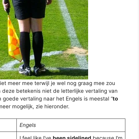
niet meer mee terwijl je wel nog graag mee zou
 deze betekenis niet de letterlijke vertaling van
en goede vertaling naar het Engels is meestal “
to
 meer mogelijk, zie hieronder.
Engels
I feel like I’ve
been sidelined
because I’m