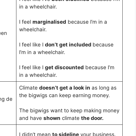
in a wheelchair.
I feel
marginalised
because I’m in a
wheelchair.
een
I feel like I
don’t get included
because
I’m in a wheelchair.
I feel like I
get discounted
because I’m
in a wheelchair.
Climate
doesn’t get a look in
as long as
the bigwigs can keep earning money.
ng de
The bigwigs want to keep making money
and have
shown
climate
the door.
I didn’t mean
to sideline
your business.