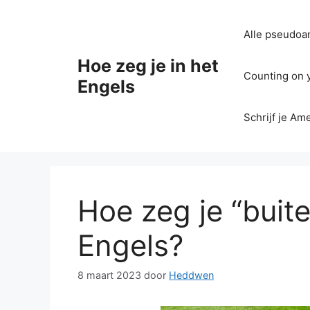
Ga
naar
Alle pseudoan
de
inhoud
Hoe zeg je in het
Counting on yo
Engels
Schrijf je Am
Hoe zeg je “buite
Engels?
8 maart 2023
door
Heddwen