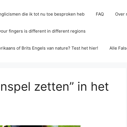
glicismen die ik tot nu toe besproken heb
FAQ
Over 
ur fingers is different in different regions
erikaans of Brits Engels van nature? Test het hier!
Alle Fal
nspel zetten” in het