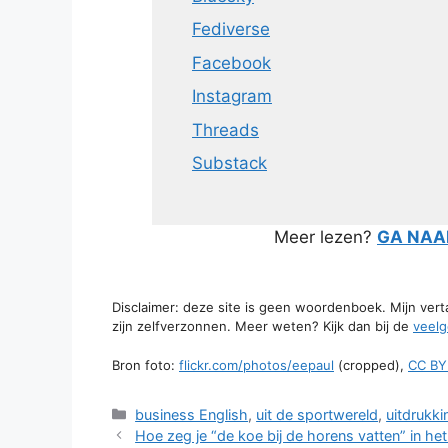
Fediverse
Facebook
Instagram
Threads
Substack
Meer lezen?
GA NAAR
Disclaimer: deze site is geen woordenboek. Mijn ver
zijn zelfverzonnen. Meer weten? Kijk dan bij de
veelg
Bron foto:
flickr.com/photos/eepaul
(cropped),
CC BY
Categorieën
business English
,
uit de sportwereld
,
uitdrukki
Hoe zeg je “de koe bij de horens vatten” in he