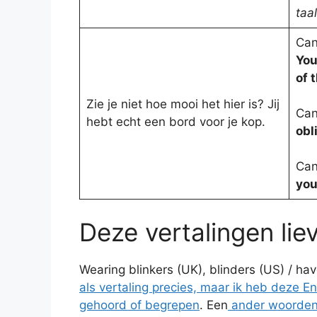
taa
Can
You
of 
Zie je niet hoe mooi het hier is? Jij
Can
hebt echt een bord voor je kop.
obl
Can
you
Deze vertalingen liev
Wearing blinkers (UK), blinders (US) / ha
als vertaling precies, maar ik heb deze E
gehoord
of begrepen
. Een
ander woordenb