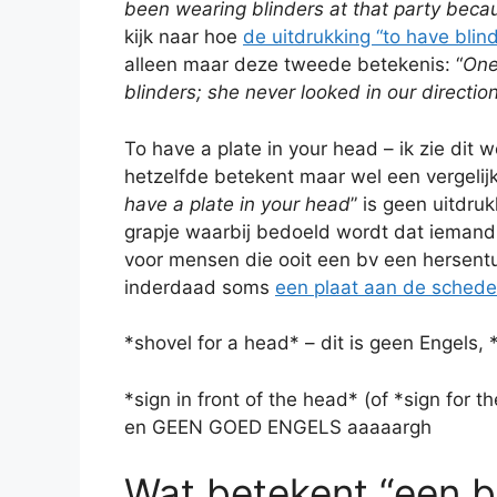
been wearing blinders at that party bec
kijk naar hoe
de uitdrukking “to have blin
alleen maar deze tweede betekenis: “
One
blinders; she never looked in our directio
To have a plate in your head – ik zie dit w
hetzelfde betekent maar wel een vergelij
have a plate in your head
” is geen uitdru
grapje waarbij bedoeld wordt dat iemand 
voor mensen die ooit een bv een hersent
inderdaad soms
een plaat aan de schede
*shovel for a head* – dit is geen Engels, 
*sign in front of the head* (of *sign for 
en GEEN GOED ENGELS aaaaargh
Wat betekent “een b