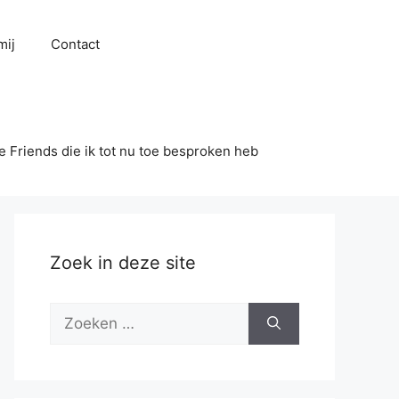
mij
Contact
se Friends die ik tot nu toe besproken heb
Zoek in deze site
Zoek
naar: