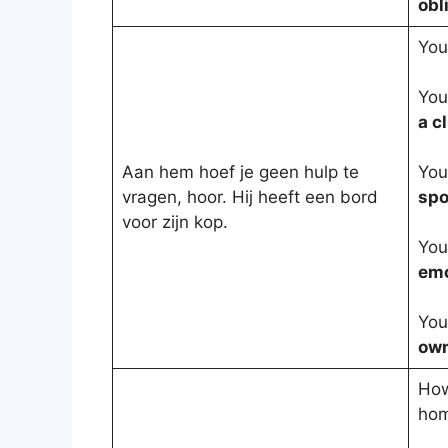
obl
You
You
a c
Aan hem hoef je geen hulp te
You
vragen, hoor. Hij heeft een bord
spo
voor zijn kop.
You
emo
You
own
How
hom