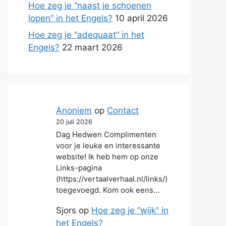
Hoe zeg je “naast je schoenen
lopen” in het Engels?
10 april 2026
Hoe zeg je “adequaat” in het
Engels?
22 maart 2026
Anoniem
op
Contact
20 juli 2026
Dag Hedwen Complimenten
voor je leuke en interessante
website! Ik heb hem op onze
Links-pagina
(https://vertaalverhaal.nl/links/)
toegevoegd. Kom ook eens…
Sjors
op
Hoe zeg je “wijk” in
het Engels?