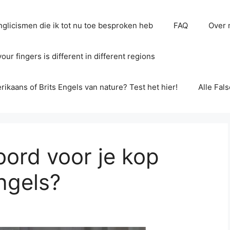
glicismen die ik tot nu toe besproken heb
FAQ
Over 
ur fingers is different in different regions
erikaans of Brits Engels van nature? Test het hier!
Alle Fal
bord voor je kop
ngels?