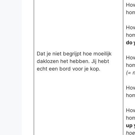
How
hom
How
hom
do 
Dat je niet begrijpt hoe moeilijk
How
daklozen het hebben. Jij hebt
hom
echt een bord voor je kop.
(= 
How
hom
How
hom
up 
hoe