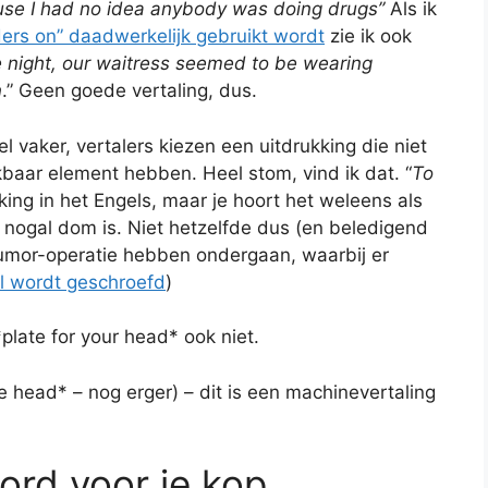
ause I had no idea anybody was doing drugs”
Als ik
ders on” daadwerkelijk gebruikt wordt
zie ik ook
 night, our waitress seemed to be wearing
n
.” Geen goede vertaling, dus.
el vaker, vertalers kiezen een uitdrukking die niet
kbaar element hebben. Heel stom, vind ik dat. “
To
kking in het Engels, maar je hoort het weleens als
nogal dom is. Niet hetzelfde dus (en beledigend
umor-operatie hebben ondergaan, waarbij er
l wordt geschroefd
)
*plate for your head* ook niet.
the head* – nog erger) – dit is een machinevertaling
ord voor je kop