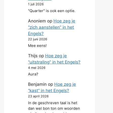
1 juli 2026
"Quarter" is ook een optie.
Anoniem
op
Hoe zeg je
“zich aanstellen” in het
Engels?
22 juni 2026
Mee eens!
Thijs
op
Hoe zeg je
“uitstraling” in het Engels?
4 mei 2026
Aura?
Benjamin
op
Hoe zeg je
“kast” in het Engels?
23 april 2026
In de geschreven taal is het
dan wel bon ton om woorden