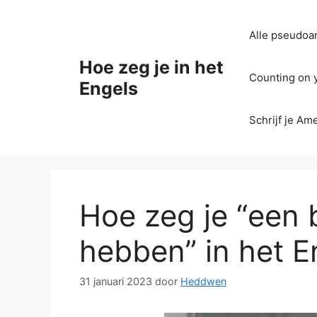
Ga
naar
Alle pseudoan
de
inhoud
Hoe zeg je in het
Counting on yo
Engels
Schrijf je Am
Hoe zeg je “een 
hebben” in het E
31 januari 2023
door
Heddwen