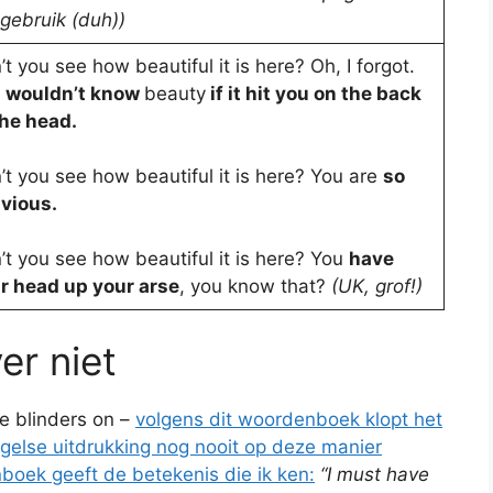
lgebruik (duh))
’t you see how beautiful it is here? Oh, I forgot.
 wouldn’t know
beauty
if it hit you on the back
the head.
’t you see how beautiful it is here? You are
so
ivious.
’t you see how beautiful it is here? You
have
r head up your arse
, you know that?
(UK, grof!)
er niet
ve blinders on –
volgens dit woordenboek klopt het
ngelse uitdrukking nog nooit op deze manier
oek geeft de betekenis die ik ken:
“I must have