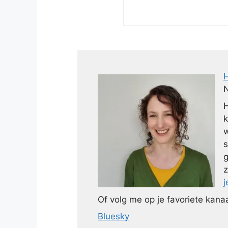
N
H
k
w
s
g
z
j
Of volg me op je favoriete kanaa
Bluesky