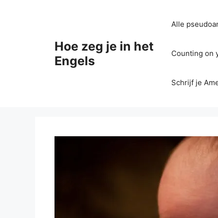
Ga
naar
Alle pseudoan
de
inhoud
Hoe zeg je in het
Counting on yo
Engels
Schrijf je Am