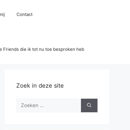
mij
Contact
se Friends die ik tot nu toe besproken heb
Zoek in deze site
Zoek
naar: