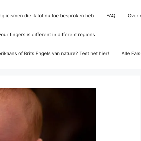
glicismen die ik tot nu toe besproken heb
FAQ
Over 
ur fingers is different in different regions
erikaans of Brits Engels van nature? Test het hier!
Alle Fal