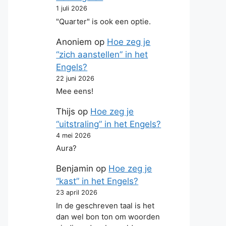
1 juli 2026
"Quarter" is ook een optie.
Anoniem
op
Hoe zeg je
“zich aanstellen” in het
Engels?
22 juni 2026
Mee eens!
Thijs
op
Hoe zeg je
“uitstraling” in het Engels?
4 mei 2026
Aura?
Benjamin
op
Hoe zeg je
“kast” in het Engels?
23 april 2026
In de geschreven taal is het
dan wel bon ton om woorden