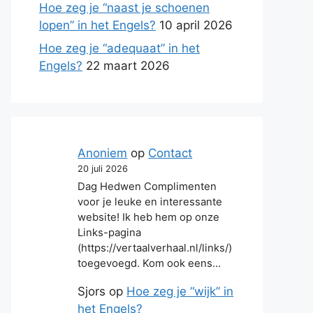
Hoe zeg je “naast je schoenen
lopen” in het Engels?
10 april 2026
Hoe zeg je “adequaat” in het
Engels?
22 maart 2026
Anoniem
op
Contact
20 juli 2026
Dag Hedwen Complimenten
voor je leuke en interessante
website! Ik heb hem op onze
Links-pagina
(https://vertaalverhaal.nl/links/)
toegevoegd. Kom ook eens…
Sjors
op
Hoe zeg je “wijk” in
het Engels?