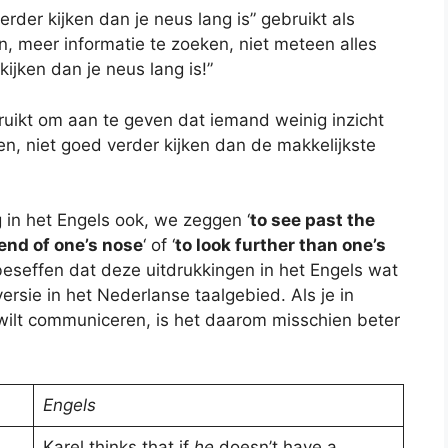
rder kijken dan je neus lang is” gebruikt als
n, meer informatie te zoeken, niet meteen alles
ijken dan je neus lang is!”
ruikt om aan te geven dat iemand weinig inzicht
en, niet goed verder kijken dan de makkelijkste
in het Engels ook, we zeggen ‘
to see past the
end of one’s nose
‘ of ‘
to look further than one’s
 beseffen dat deze uitdrukkingen in het Engels wat
rsie in het Nederlanse taalgebied. Als je in
 wilt communiceren, is het daarom misschien beter
Engels
Karel thinks that if
he
doesn’t have a