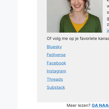
w
s
g
z
j
Of volg me op je favoriete kanaa
Bluesky
Fediverse
Facebook
Instagram
Threads
Substack
Meer lezen?
GA NAAR