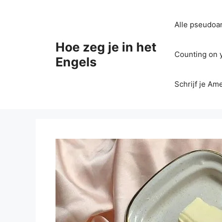
Ga
naar
Alle pseudoan
de
inhoud
Hoe zeg je in het
Counting on yo
Engels
Schrijf je Am