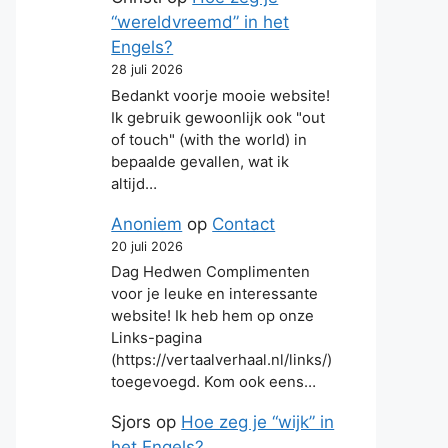
“wereldvreemd” in het
Engels?
28 juli 2026
Bedankt voorje mooie website!
Ik gebruik gewoonlijk ook "out
of touch" (with the world) in
bepaalde gevallen, wat ik
altijd…
Anoniem
op
Contact
20 juli 2026
Dag Hedwen Complimenten
voor je leuke en interessante
website! Ik heb hem op onze
Links-pagina
(https://vertaalverhaal.nl/links/)
toegevoegd. Kom ook eens…
Sjors
op
Hoe zeg je “wijk” in
het Engels?