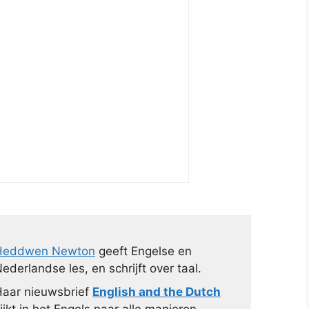
Heddwen Newton
geeft Engelse en
ederlandse les, en schrijft over taal.
aar nieuwsbrief
English and the Dutch
ijkt in het Engels naar alle manieren