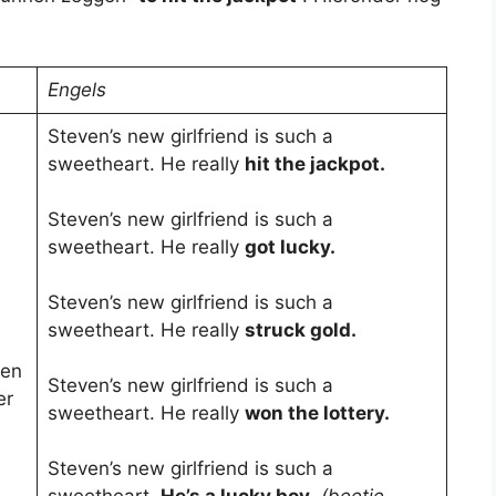
Engels
Steven’s new girlfriend is such a
sweetheart. He really
hit the jackpot.
Steven’s new girlfriend is such a
sweetheart. He really
got lucky.
Steven’s new girlfriend is such a
sweetheart. He really
struck gold.
een
Steven’s new girlfriend is such a
er
sweetheart. He really
won the lottery.
Steven’s new girlfriend is such a
sweetheart.
He’s a lucky boy
.
(beetje