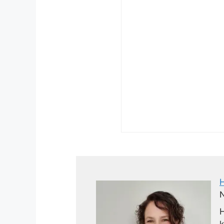
N
H
k