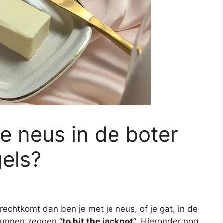
je neus in de boter
gels?
erechtkomt dan ben je met je neus, of je gat, in de
kunnen zeggen “
to hit the jackpot
“. Hieronder nog