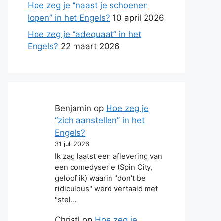
Hoe zeg je “naast je schoenen
lopen” in het Engels?
10 april 2026
Hoe zeg je “adequaat” in het
Engels?
22 maart 2026
Benjamin
op
Hoe zeg je
“zich aanstellen” in het
Engels?
31 juli 2026
Ik zag laatst een aflevering van
een comedyserie (Spin City,
geloof ik) waarin "don't be
ridiculous" werd vertaald met
"stel…
Christl
op
Hoe zeg je