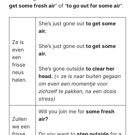
get some fresh air
” of “
to go out for some air
“.
She’s just gone out
to get some
air.
Ze is
She’s just gone out
to get some
even
air.
een
frisse
She’s gone outside
to clear her
neus
head.
(= ze is naar buiten gegaan
halen.
om even een momentje voor
zichzelf te pakken, na een dosis
stress)
Will you join me for
some fresh
Zullen
air?
we een
frisse
Do you want to
step outside
for a