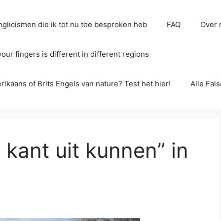
glicismen die ik tot nu toe besproken heb
FAQ
Over 
ur fingers is different in different regions
erikaans of Brits Engels van nature? Test het hier!
Alle Fal
 kant uit kunnen” in