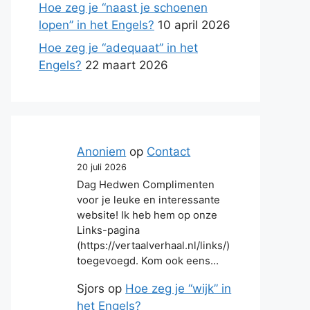
Hoe zeg je “naast je schoenen
lopen” in het Engels?
10 april 2026
Hoe zeg je “adequaat” in het
Engels?
22 maart 2026
Anoniem
op
Contact
20 juli 2026
Dag Hedwen Complimenten
voor je leuke en interessante
website! Ik heb hem op onze
Links-pagina
(https://vertaalverhaal.nl/links/)
toegevoegd. Kom ook eens…
Sjors
op
Hoe zeg je “wijk” in
het Engels?