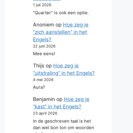
1 juli 2026
"Quarter" is ook een optie.
Anoniem
op
Hoe zeg je
“zich aanstellen” in het
Engels?
22 juni 2026
Mee eens!
Thijs
op
Hoe zeg je
“uitstraling” in het Engels?
4 mei 2026
Aura?
Benjamin
op
Hoe zeg je
“kast” in het Engels?
23 april 2026
In de geschreven taal is het
dan wel bon ton om woorden