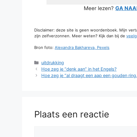
Meer lezen?
GA NAAR
Disclaimer: deze site is geen woordenboek. Mijn ver
zijn zelfverzonnen. Meer weten? Kijk dan bij de
veelg
Bron foto:
Alexandra Bakhareva, Pexels
Categorieën
uitdrukking
Hoe zeg je “denk aan” in het Engels?
Hoe zeg je “al draagt een aap een gouden ring, he
Plaats een reactie
Reactie