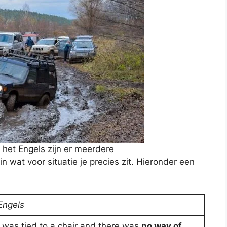
In het Engels zijn er meerdere
n wat voor situatie je precies zit. Hieronder een
Engels
I was tied to a chair and there was
no way of