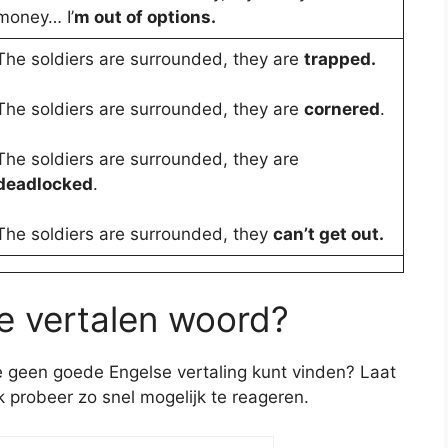
money… I’
m out of options.
The soldiers are surrounded, they are
trapped.
The soldiers are surrounded, they are
cornered
.
The soldiers are surrounded, they are
deadlocked
.
The soldiers are surrounded, they
can’t get out.
te vertalen woord?
je geen goede Engelse vertaling kunt vinden? Laat
ik probeer zo snel mogelijk te reageren.