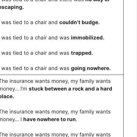
escaping.
I was tied to a chair and
couldn’t budge.
I was tied to a chair and was
immobilized.
I was tied to a chair and was
trapped.
I was tied to a chair and was
going nowhere.
The insurance wants money, my family wants
money… I’m
stuck between a rock and a hard
place.
The insurance wants money, my family wants
money… I
have nowhere to run
.
The insurance wants money, my family wants