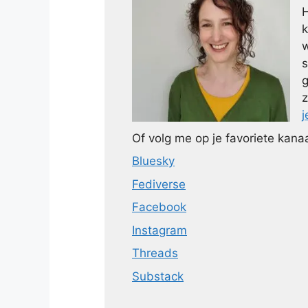
H
k
w
s
g
z
j
Of volg me op je favoriete kanaa
Bluesky
Fediverse
Facebook
Instagram
Threads
Substack