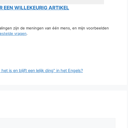
 EEN WILLEKEURIG ARTIKEL
talingen zijn de meningen van één mens, en mijn voorbeelden
estelde vragen
.
t is en blijft een lelijk ding” in het Engels?