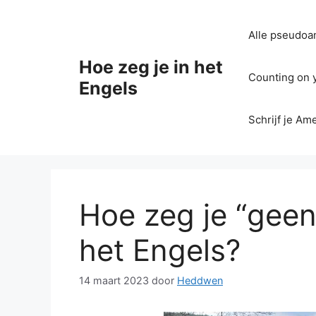
Ga
naar
Alle pseudoan
de
inhoud
Hoe zeg je in het
Counting on yo
Engels
Schrijf je Am
Hoe zeg je “geen
het Engels?
14 maart 2023
door
Heddwen