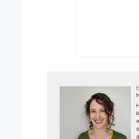
N
H
k
w
s
g