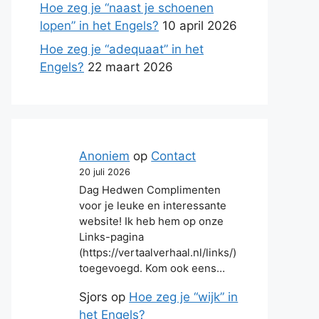
Hoe zeg je “naast je schoenen
lopen” in het Engels?
10 april 2026
Hoe zeg je “adequaat” in het
Engels?
22 maart 2026
Anoniem
op
Contact
20 juli 2026
Dag Hedwen Complimenten
voor je leuke en interessante
website! Ik heb hem op onze
Links-pagina
(https://vertaalverhaal.nl/links/)
toegevoegd. Kom ook eens…
Sjors
op
Hoe zeg je “wijk” in
het Engels?