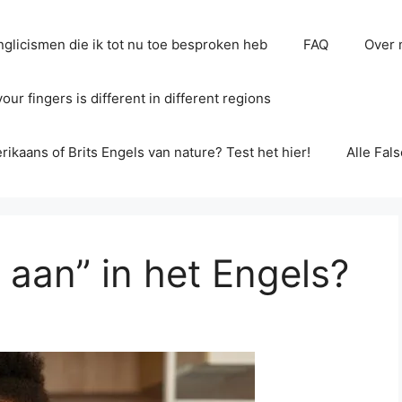
glicismen die ik tot nu toe besproken heb
FAQ
Over 
ur fingers is different in different regions
erikaans of Brits Engels van nature? Test het hier!
Alle Fal
 aan” in het Engels?