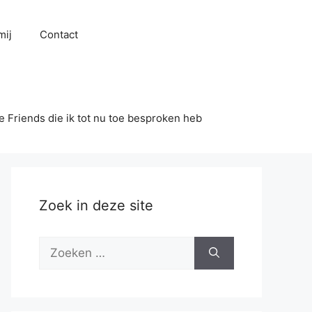
mij
Contact
se Friends die ik tot nu toe besproken heb
Zoek in deze site
Zoek
naar: