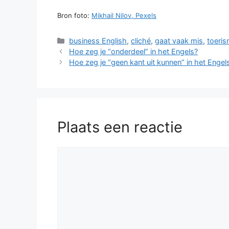
Bron foto:
Mikhail Nilov, Pexels
Categorieën
business English
,
cliché
,
gaat vaak mis
,
toeri
Hoe zeg je “onderdeel” in het Engels?
Hoe zeg je “geen kant uit kunnen” in het Engel
Plaats een reactie
Reactie