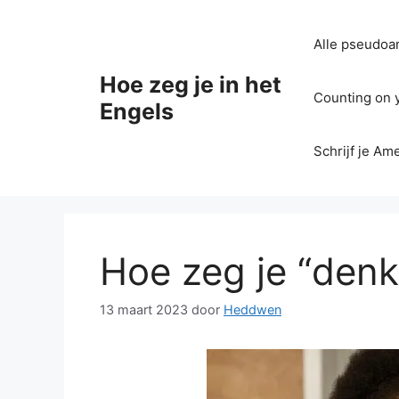
Ga
naar
Alle pseudoan
de
inhoud
Hoe zeg je in het
Counting on yo
Engels
Schrijf je Am
Hoe zeg je “denk
13 maart 2023
door
Heddwen