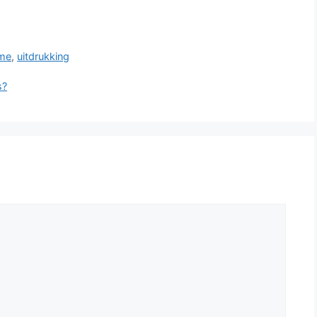
sme
,
uitdrukking
s?