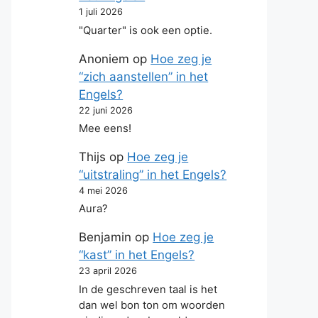
1 juli 2026
"Quarter" is ook een optie.
Anoniem
op
Hoe zeg je
“zich aanstellen” in het
Engels?
22 juni 2026
Mee eens!
Thijs
op
Hoe zeg je
“uitstraling” in het Engels?
4 mei 2026
Aura?
Benjamin
op
Hoe zeg je
“kast” in het Engels?
23 april 2026
In de geschreven taal is het
dan wel bon ton om woorden