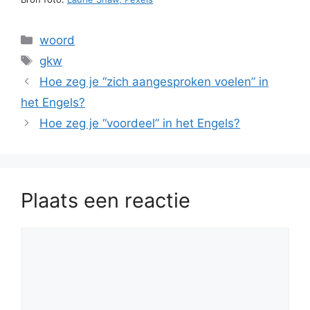
Categorieën
woord
Tags
gkw
Hoe zeg je “zich aangesproken voelen” in
het Engels?
Hoe zeg je “voordeel” in het Engels?
Plaats een reactie
Reactie