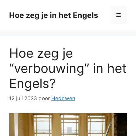
Ga
naar
Hoe zeg je in het Engels
Menu
de
inhoud
Hoe zeg je
“verbouwing” in het
Engels?
12 juli 2023
door
Heddwen