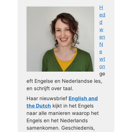
H
ed
d
w
en
N
e
wt
on
ge
eft Engelse en Nederlandse les,
en schrijft over taal.
Haar nieuwsbrief
English and
the Dutch
kijkt in het Engels
naar alle manieren waarop het
Engels en het Nederlands
samenkomen. Geschiedenis,