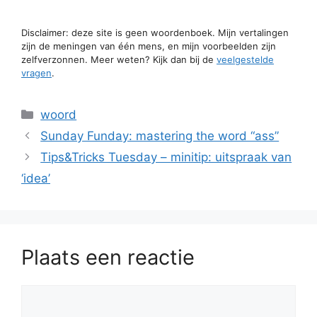
Disclaimer: deze site is geen woordenboek. Mijn vertalingen
zijn de meningen van één mens, en mijn voorbeelden zijn
zelfverzonnen. Meer weten? Kijk dan bij de
veelgestelde
vragen
.
Categorieën
woord
Sunday Funday: mastering the word “ass”
Tips&Tricks Tuesday – minitip: uitspraak van
‘idea’
Plaats een reactie
Reactie