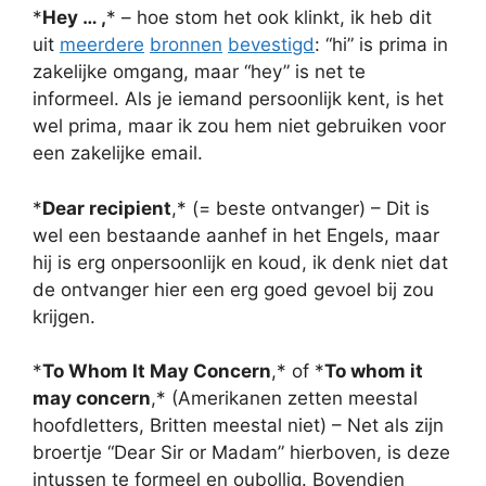
*
Hey … ,
* – hoe stom het ook klinkt, ik heb dit
uit
meerdere
bronnen
bevestigd
: “hi” is prima in
zakelijke omgang, maar “hey” is net te
informeel. Als je iemand persoonlijk kent, is het
wel prima, maar ik zou hem niet gebruiken voor
een zakelijke email.
*
Dear recipient
,* (= beste ontvanger) – Dit is
wel een bestaande aanhef in het Engels, maar
hij is erg onpersoonlijk en koud, ik denk niet dat
de ontvanger hier een erg goed gevoel bij zou
krijgen.
*
To Whom It May Concern
,* of *
To whom it
may concern
,* (Amerikanen zetten meestal
hoofdletters, Britten meestal niet) – Net als zijn
broertje “Dear Sir or Madam” hierboven, is deze
intussen te formeel en oubollig. Bovendien