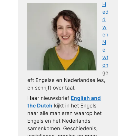
H
ed
d
w
en
N
e
wt
on
ge
eft Engelse en Nederlandse les,
en schrijft over taal.
Haar nieuwsbrief
English and
the Dutch
kijkt in het Engels
naar alle manieren waarop het
Engels en het Nederlands
samenkomen. Geschiedenis,
vertalingen, grapjes en meer.