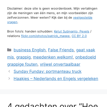
Disclaimer: deze site is geen woordenboek. Mijn vertalingen
zijn de meningen van één mens, en mijn voorbeelden zijn
zelfverzonnen. Meer weten? Kijk dan bij de
veelgestelde
vragen
.
Bron foto’s: handen schudden:
Ketut Subiyanto, Pexels
/
relations
flickr.com/photos/patrick_magee
,
CC BY 2.0
Categorieën
business English
,
False Friends
,
gaat vaak
mis
,
grappig
,
meedenken welkom!
,
onbedoeld
grappige fouten
,
vrijwel onvertaalbaar
Sunday Funday: portmanteau truck
Haakjes – Nederlands en Engels vergeleken
4 gedachten over “Hoe