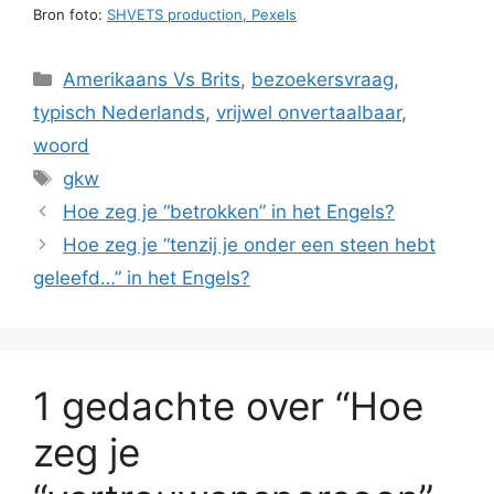
Bron foto:
SHVETS production, Pexels
Categorieën
Amerikaans Vs Brits
,
bezoekersvraag
,
typisch Nederlands
,
vrijwel onvertaalbaar
,
woord
Tags
gkw
Hoe zeg je “betrokken” in het Engels?
Hoe zeg je “tenzij je onder een steen hebt
geleefd…” in het Engels?
1 gedachte over “Hoe
zeg je