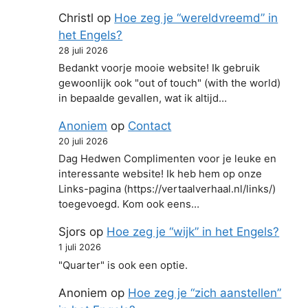
Christl
op
Hoe zeg je “wereldvreemd” in
het Engels?
28 juli 2026
Bedankt voorje mooie website! Ik gebruik
gewoonlijk ook "out of touch" (with the world)
in bepaalde gevallen, wat ik altijd…
Anoniem
op
Contact
20 juli 2026
Dag Hedwen Complimenten voor je leuke en
interessante website! Ik heb hem op onze
Links-pagina (https://vertaalverhaal.nl/links/)
toegevoegd. Kom ook eens…
Sjors
op
Hoe zeg je “wijk” in het Engels?
1 juli 2026
"Quarter" is ook een optie.
Anoniem
op
Hoe zeg je “zich aanstellen”