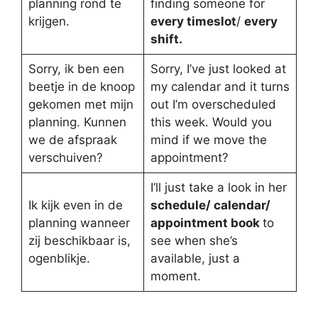
planning rond te
finding someone for
krijgen.
every timeslot
/
every
shift.
Sorry, ik ben een
Sorry, I’ve just looked at
beetje in de knoop
my calendar and it turns
gekomen met mijn
out I’m overscheduled
planning. Kunnen
this week. Would you
we de afspraak
mind if we move the
verschuiven?
appointment?
I’ll just take a look in her
Ik kijk even in de
schedule/ calendar/
planning wanneer
appointment book
to
zij beschikbaar is,
see when she’s
ogenblikje.
available, just a
moment.