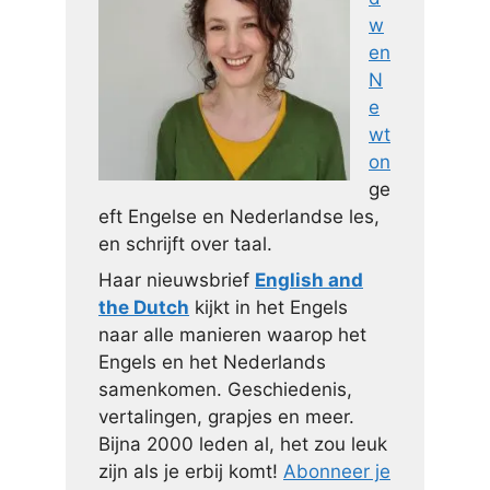
w
en
N
e
wt
on
ge
eft Engelse en Nederlandse les,
en schrijft over taal.
Haar nieuwsbrief
English and
the Dutch
kijkt in het Engels
naar alle manieren waarop het
Engels en het Nederlands
samenkomen. Geschiedenis,
vertalingen, grapjes en meer.
Bijna 2000 leden al, het zou leuk
zijn als je erbij komt!
Abonneer je