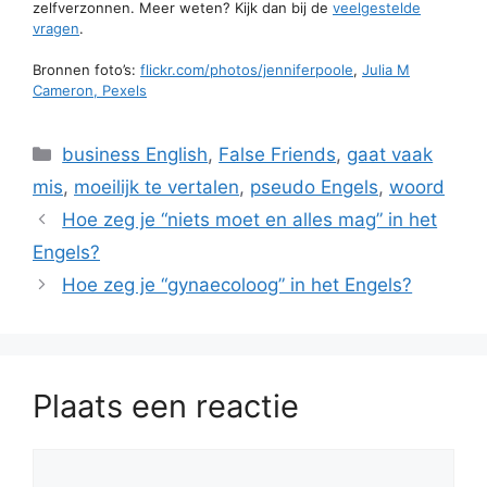
zelfverzonnen. Meer weten? Kijk dan bij de
veelgestelde
vragen
.
Bronnen foto’s:
flickr.com/photos/jenniferpoole
,
Julia M
Cameron, Pexels
Categorieën
business English
,
False Friends
,
gaat vaak
mis
,
moeilijk te vertalen
,
pseudo Engels
,
woord
Hoe zeg je “niets moet en alles mag” in het
Engels?
Hoe zeg je “gynaecoloog” in het Engels?
Plaats een reactie
Reactie