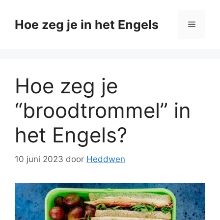
Ga
naar
Hoe zeg je in het Engels
Menu
de
inhoud
Hoe zeg je
“broodtrommel” in
het Engels?
10 juni 2023
door
Heddwen