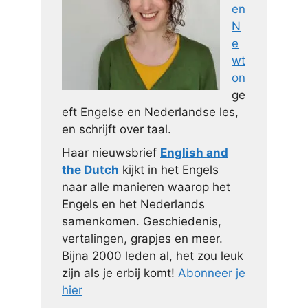
en
N
e
wt
on
ge
eft Engelse en Nederlandse les,
en schrijft over taal.
Haar nieuwsbrief
English and
the Dutch
kijkt in het Engels
naar alle manieren waarop het
Engels en het Nederlands
samenkomen. Geschiedenis,
vertalingen, grapjes en meer.
Bijna 2000 leden al, het zou leuk
zijn als je erbij komt!
Abonneer je
hier