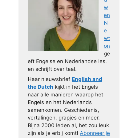
w
en
N
e
wt
on
ge
eft Engelse en Nederlandse les,
en schrijft over taal.
Haar nieuwsbrief
English and
the Dutch
kijkt in het Engels
naar alle manieren waarop het
Engels en het Nederlands
samenkomen. Geschiedenis,
vertalingen, grapjes en meer.
Bijna 2000 leden al, het zou leuk
zijn als je erbij komt!
Abonneer je