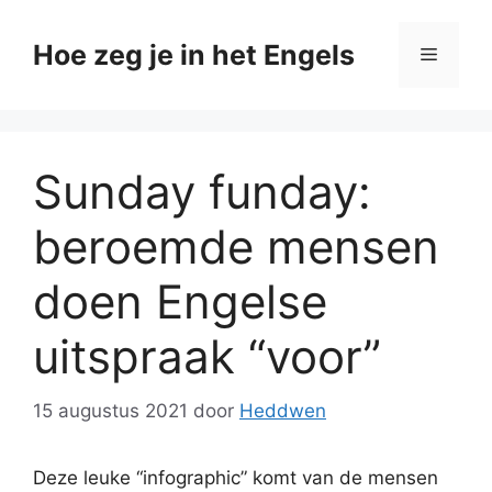
Ga
naar
Hoe zeg je in het Engels
Menu
de
inhoud
Sunday funday:
beroemde mensen
doen Engelse
uitspraak “voor”
15 augustus 2021
door
Heddwen
Deze leuke “infographic” komt van de mensen