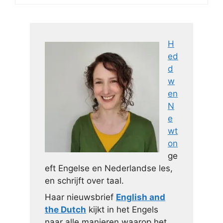
H
ed
d
w
en
N
e
wt
on
ge
eft Engelse en Nederlandse les,
en schrijft over taal.
Haar nieuwsbrief
English and
the Dutch
kijkt in het Engels
naar alle manieren waarop het