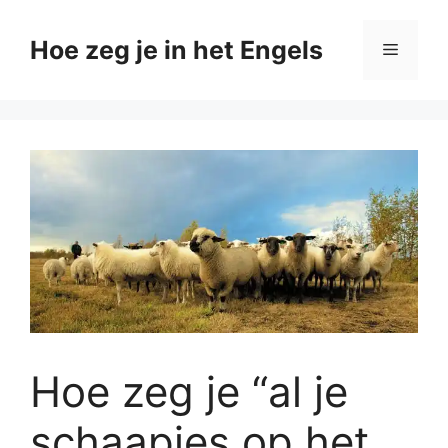
Ga
naar
Hoe zeg je in het Engels
Menu
de
inhoud
Hoe zeg je “al je
schaapjes op het