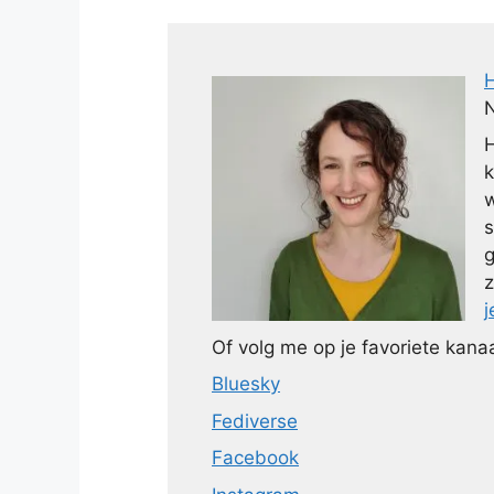
N
H
k
w
s
g
z
j
Of volg me op je favoriete kanaa
Bluesky
Fediverse
Facebook