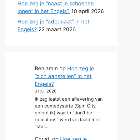
Hoe zeg je “naast je schoenen
lopen” in het Engels?
10 april 2026
Hoe zeg je “adequaat” in het
Engels?
22 maart 2026
Benjamin
op
Hoe zeg je
“zich aanstellen” in het
Engels?
31 juli 2026
Ik zag laatst een aflevering van
een comedyserie (Spin City,
geloof ik) waarin "don't be
ridiculous" werd vertaald met
"stel…
Christl
op
Hoe zeg je