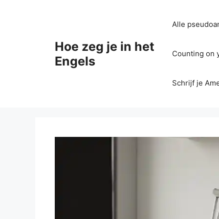
Ga
naar
Alle pseudoan
de
inhoud
Hoe zeg je in het
Counting on yo
Engels
Schrijf je Am