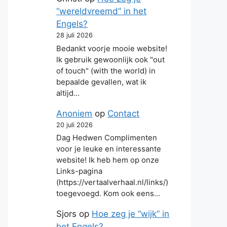
“wereldvreemd” in het
Engels?
28 juli 2026
Bedankt voorje mooie website!
Ik gebruik gewoonlijk ook "out
of touch" (with the world) in
bepaalde gevallen, wat ik
altijd…
Anoniem
op
Contact
20 juli 2026
Dag Hedwen Complimenten
voor je leuke en interessante
website! Ik heb hem op onze
Links-pagina
(https://vertaalverhaal.nl/links/)
toegevoegd. Kom ook eens…
Sjors
op
Hoe zeg je “wijk” in
het Engels?