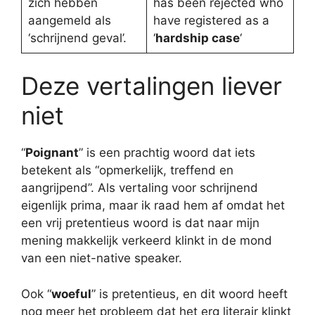
zich hebben
has been rejected who
aangemeld als
have registered as a
‘schrijnend geval’.
‘
hardship case
‘
Deze vertalingen liever
niet
“
Poignant
” is een prachtig woord dat iets
betekent als “opmerkelijk, treffend en
aangrijpend”. Als vertaling voor schrijnend
eigenlijk prima, maar ik raad hem af omdat het
een vrij pretentieus woord is dat naar mijn
mening makkelijk verkeerd klinkt in de mond
van een niet-native speaker.
Ook “
woeful
” is pretentieus, en dit woord heeft
nog meer het probleem dat het erg literair klinkt