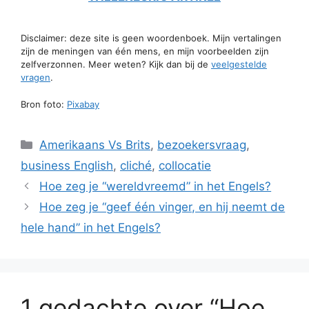
Disclaimer: deze site is geen woordenboek. Mijn vertalingen
zijn de meningen van één mens, en mijn voorbeelden zijn
zelfverzonnen. Meer weten? Kijk dan bij de
veelgestelde
vragen
.
Bron foto:
Pixabay
Categorieën
Amerikaans Vs Brits
,
bezoekersvraag
,
business English
,
cliché
,
collocatie
Hoe zeg je “wereldvreemd” in het Engels?
Hoe zeg je “geef één vinger, en hij neemt de
hele hand” in het Engels?
1 gedachte over “Hoe