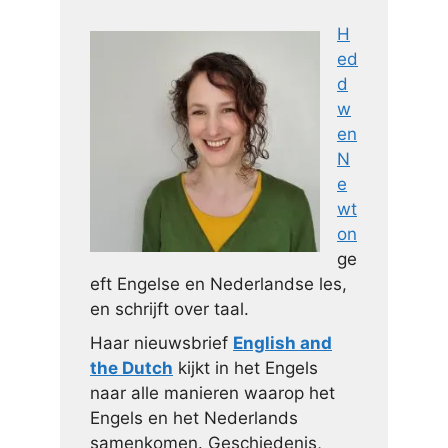
H
ed
d
w
en
N
e
wt
on
ge
eft Engelse en Nederlandse les,
en schrijft over taal.
Haar nieuwsbrief
English and
the Dutch
kijkt in het Engels
naar alle manieren waarop het
Engels en het Nederlands
samenkomen. Geschiedenis,