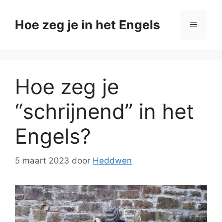
Ga
naar
Hoe zeg je in het Engels
Menu
de
inhoud
Hoe zeg je
“schrijnend” in het
Engels?
5 maart 2023
door
Heddwen