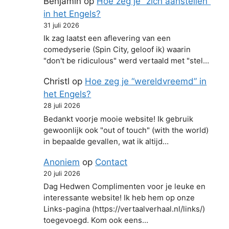
Benjamin
op
Hoe zeg je “zich aanstellen”
in het Engels?
31 juli 2026
Ik zag laatst een aflevering van een
comedyserie (Spin City, geloof ik) waarin
"don't be ridiculous" werd vertaald met "stel…
Christl
op
Hoe zeg je “wereldvreemd” in
het Engels?
28 juli 2026
Bedankt voorje mooie website! Ik gebruik
gewoonlijk ook "out of touch" (with the world)
in bepaalde gevallen, wat ik altijd…
Anoniem
op
Contact
20 juli 2026
Dag Hedwen Complimenten voor je leuke en
interessante website! Ik heb hem op onze
Links-pagina (https://vertaalverhaal.nl/links/)
toegevoegd. Kom ook eens…