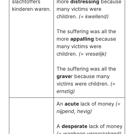
slachtoffers
more
distressing
because
kinderen waren.
many victims were
children.
(= kwellend)
The suffering was all the
more
appalling
because
many victims were
children.
(= vreselijk)
The suffering was all the
grave
r because many
victims were children.
(=
ernstig)
An
acute
lack of money
(=
nijpend, hevig)
A
desperate
lack of money
(= wanhoop veroorzakend)