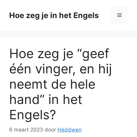
Ga
naar
Hoe zeg je in het Engels
Menu
de
inhoud
Hoe zeg je “geef
één vinger, en hij
neemt de hele
hand” in het
Engels?
6 maart 2023
door
Heddwen