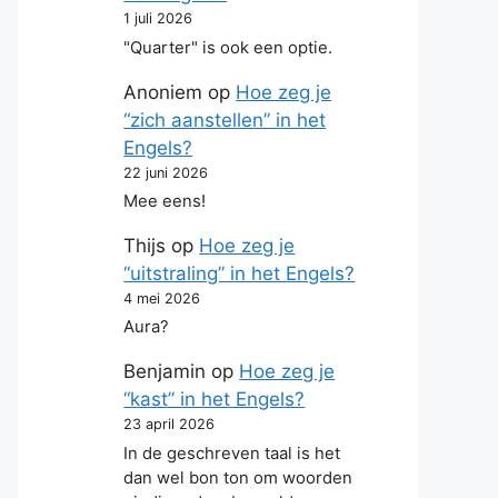
1 juli 2026
"Quarter" is ook een optie.
Anoniem
op
Hoe zeg je
“zich aanstellen” in het
Engels?
22 juni 2026
Mee eens!
Thijs
op
Hoe zeg je
“uitstraling” in het Engels?
4 mei 2026
Aura?
Benjamin
op
Hoe zeg je
“kast” in het Engels?
23 april 2026
In de geschreven taal is het
dan wel bon ton om woorden