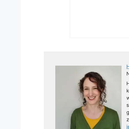
N
H
k
w
s
g
z
j