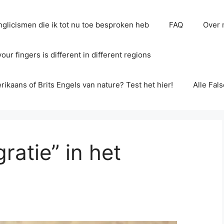
glicismen die ik tot nu toe besproken heb
FAQ
Over 
ur fingers is different in different regions
erikaans of Brits Engels van nature? Test het hier!
Alle Fal
ratie” in het