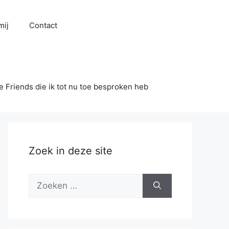
mij
Contact
se Friends die ik tot nu toe besproken heb
Zoek in deze site
Zoek
naar: