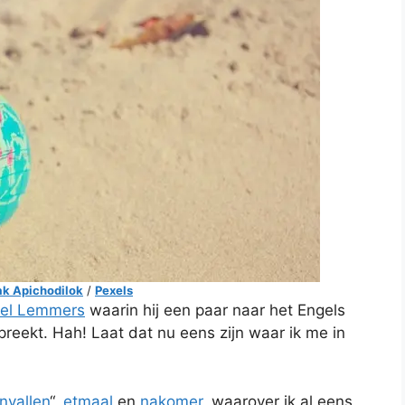
ak Apichodilok
/
Pexels
el Lemmers
waarin hij een paar naar het Engels
eekt. Hah! Laat dat nu eens zijn waar ik me in
nvallen
“,
etmaal
en
nakomer
, waarover ik al eens