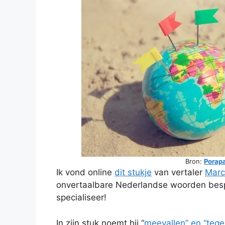
Bron:
Porap
Ik vond online
dit stukje
van vertaler
Marc
onvertaalbare Nederlandse woorden bespr
specialiseer!
In zijn stuk noemt hij “
meevallen” en “tege