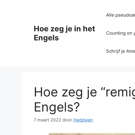
Ga
naar
Alle pseudoan
de
inhoud
Hoe zeg je in het
Counting on yo
Engels
Schrijf je Am
Hoe zeg je “remig
Engels?
7 maart 2022
door
Heddwen