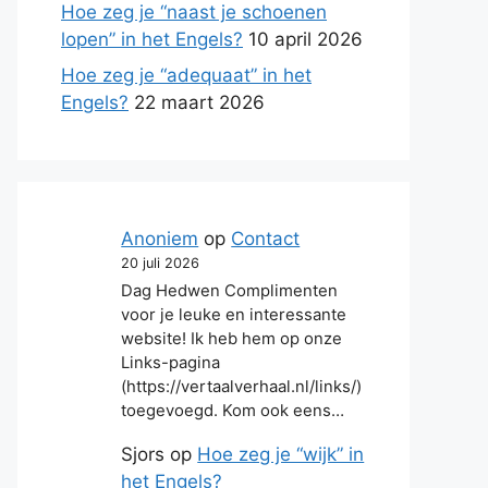
Hoe zeg je “naast je schoenen
lopen” in het Engels?
10 april 2026
Hoe zeg je “adequaat” in het
Engels?
22 maart 2026
Anoniem
op
Contact
20 juli 2026
Dag Hedwen Complimenten
voor je leuke en interessante
website! Ik heb hem op onze
Links-pagina
(https://vertaalverhaal.nl/links/)
toegevoegd. Kom ook eens…
Sjors
op
Hoe zeg je “wijk” in
het Engels?