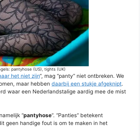
gels: pantyhose (US), tights (UK)
ar het niet zijn
“, mag “panty” niet ontbreken. We
enomen, maar hebben
daarbij een stukje afgeknipt
.
rd waar een Nederlandstalige aardig mee de mist
namelijk “
pantyhose
“. “Panties” betekent
it geen handige fout is om te maken in het