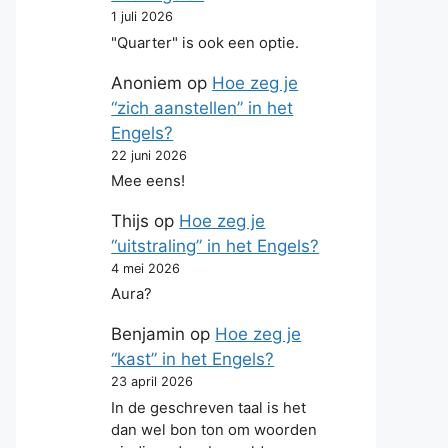
1 juli 2026
"Quarter" is ook een optie.
Anoniem
op
Hoe zeg je
“zich aanstellen” in het
Engels?
22 juni 2026
Mee eens!
Thijs
op
Hoe zeg je
“uitstraling” in het Engels?
4 mei 2026
Aura?
Benjamin
op
Hoe zeg je
“kast” in het Engels?
23 april 2026
In de geschreven taal is het
dan wel bon ton om woorden