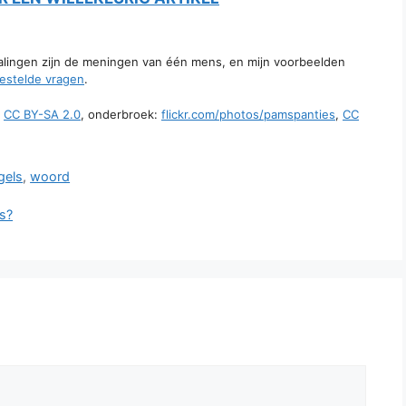
talingen zijn de meningen van één mens, en mijn voorbeelden
estelde vragen
.
,
CC BY-SA 2.0
, onderbroek:
flickr.com/photos/pamspanties
,
CC
gels
,
woord
ls?