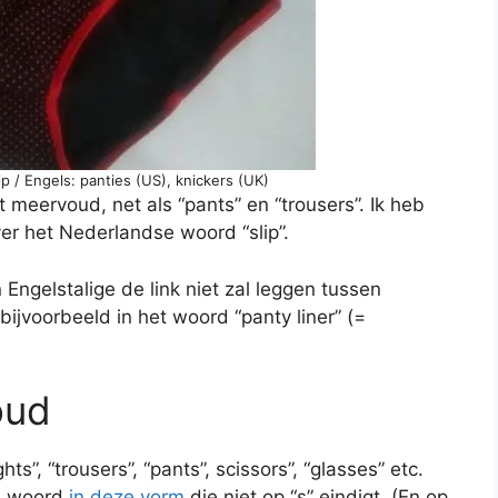
p / Engels: panties (US), knickers (UK)
t meervoud, net als “pants” en “trousers”. Ik heb
ver het Nederlandse woord “slip”.
ngelstalige de link niet zal leggen tussen
 bijvoorbeeld in het woord “panty liner” (=
oud
hts”, “trousers”, “pants”, scissors”, “glasses” etc.
ge woord
in deze vorm
die niet op “s” eindigt. (En op