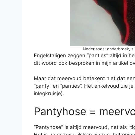
Nederlands: onderbroek, sli
Engelstaligen zeggen “panties” altijd in he
dit woord ook besproken in mijn artikel o
Maar dat meervoud betekent niet dat een E
“panty” en “panties”. Het enkelvoud zie je
inlegkruisje).
Pantyhose = meerv
“Pantyhose” is altijd meervoud, net als “tig
Het is, voor zover ik kan vinden, het eni