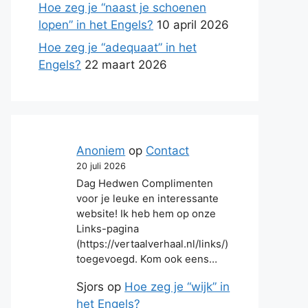
Hoe zeg je “naast je schoenen
lopen” in het Engels?
10 april 2026
Hoe zeg je “adequaat” in het
Engels?
22 maart 2026
Anoniem
op
Contact
20 juli 2026
Dag Hedwen Complimenten
voor je leuke en interessante
website! Ik heb hem op onze
Links-pagina
(https://vertaalverhaal.nl/links/)
toegevoegd. Kom ook eens…
Sjors
op
Hoe zeg je “wijk” in
het Engels?