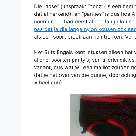
Die “hose” (uitspraak: “hooz”) is een heel
dat al herkend), en “panties” is dus ho
noemen. Je had eerst alleen lange kouse
pas dat je die lange nylon kousen ook a
als een soort broek aan kon trekken. Van
Het Brits Engels kent intussen alleen het 
allerlei soorten panty’s, van allerlei dikte
variant, dus wat wij een maillot zouden no
dat je het over van die dunne, doorzichtig
= heel dun).