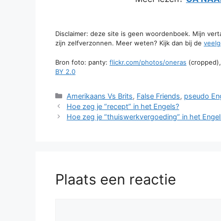
Disclaimer: deze site is geen woordenboek. Mijn ver
zijn zelfverzonnen. Meer weten? Kijk dan bij de
veelg
Bron foto: panty:
flickr.com/photos/oneras
(cropped)
BY 2.0
Categorieën
Amerikaans Vs Brits
,
False Friends
,
pseudo En
Hoe zeg je “recept” in het Engels?
Hoe zeg je “thuiswerkvergoeding” in het Enge
Plaats een reactie
Reactie