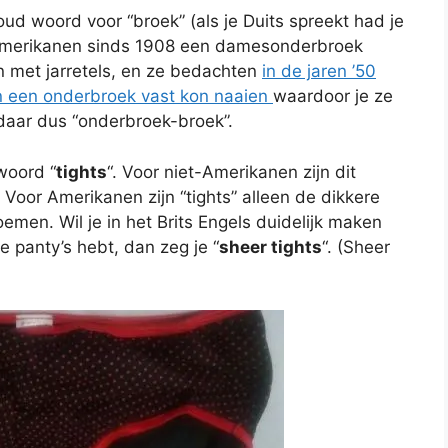
 oud woord voor “broek” (als je Duits spreekt had je
e Amerikanen sinds 1908 een damesonderbroek
n met jarretels, en ze bedachten
in de jaren ’50
an een onderbroek vast kon naaien
waardoor je ze
daar dus “onderbroek-broek”.
woord “
tights
“. Voor niet-Amerikanen zijn dit
s. Voor Amerikanen zijn “tights” alleen de dikkere
emen. Wil je in het Brits Engels duidelijk maken
e panty’s hebt, dan zeg je “
sheer tights
“. (Sheer