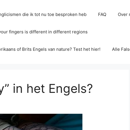
glicismen die ik tot nu toe besproken heb
FAQ
Over 
ur fingers is different in different regions
erikaans of Brits Engels van nature? Test het hier!
Alle Fal
y” in het Engels?