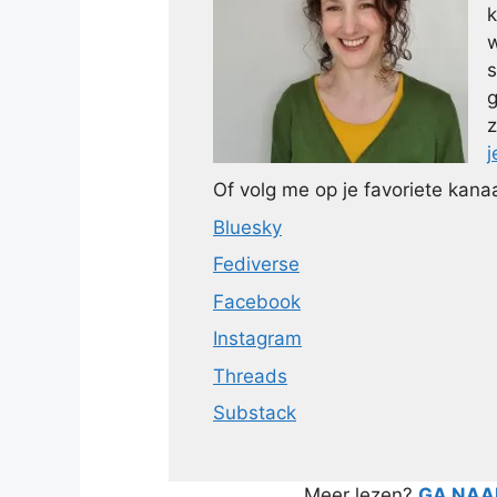
k
w
s
g
z
j
Of volg me op je favoriete kanaa
Bluesky
Fediverse
Facebook
Instagram
Threads
Substack
Meer lezen?
GA NAAR