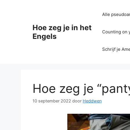
Ga
naar
Alle pseudoan
de
inhoud
Hoe zeg je in het
Counting on yo
Engels
Schrijf je Am
Hoe zeg je “pant
10 september 2022
door
Heddwen