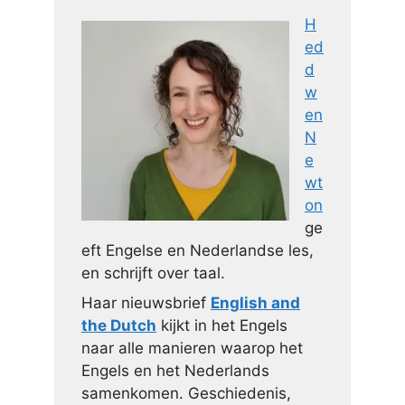
H
ed
d
w
en
N
e
wt
on
ge
eft Engelse en Nederlandse les,
en schrijft over taal.
Haar nieuwsbrief
English and
the Dutch
kijkt in het Engels
naar alle manieren waarop het
Engels en het Nederlands
samenkomen. Geschiedenis,