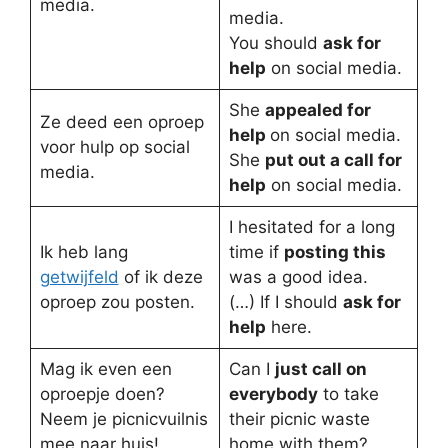
media.
media.
You should
ask for
help
on social media.
She
appealed for
Ze deed een oproep
help
on social media.
voor hulp op social
She
put out a call for
media.
help
on social media.
I hesitated for a long
Ik heb lang
time if
posting this
getwijfeld
of ik deze
was a good idea.
oproep zou posten.
(…) If I should
ask for
help
here.
Mag ik even een
Can I
just call on
oproepje doen?
everybody
to take
Neem je picnicvuilnis
their picnic waste
mee naar huis!
home with them?