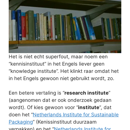
Het is niet echt superfout, maar noem een
“kennisinstituut” in het Engels liever geen
“knowledge institute”. Het klinkt raar omdat het
in het Engels gewoon niet gebruikt wordt, zo.
Een betere vertaling is “
research institute
”
(aangenomen dat er ook onderzoek gedaan
wordt). Of kies gewoon voor “
institute
“, dat
doen het “
Netherlands Institute for Sustainable
Packaging
” (Kenissinstituut duurzaam
verpakken) en het “
Netherlands Institute for