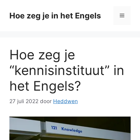
Ga
naar
Hoe zeg je in het Engels
Menu
de
inhoud
Hoe zeg je
“kennisinstituut” in
het Engels?
27 juli 2022
door
Heddwen