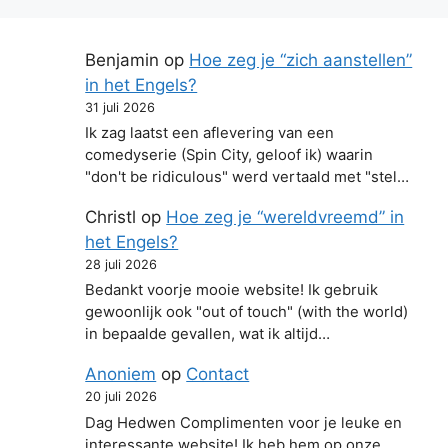
Benjamin
op
Hoe zeg je “zich aanstellen”
in het Engels?
31 juli 2026
Ik zag laatst een aflevering van een
comedyserie (Spin City, geloof ik) waarin
"don't be ridiculous" werd vertaald met "stel…
Christl
op
Hoe zeg je “wereldvreemd” in
het Engels?
28 juli 2026
Bedankt voorje mooie website! Ik gebruik
gewoonlijk ook "out of touch" (with the world)
in bepaalde gevallen, wat ik altijd…
Anoniem
op
Contact
20 juli 2026
Dag Hedwen Complimenten voor je leuke en
interessante website! Ik heb hem op onze