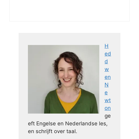
H
ed
d
w
en
N
e
wt
on
ge
eft Engelse en Nederlandse les,
en schrijft over taal.