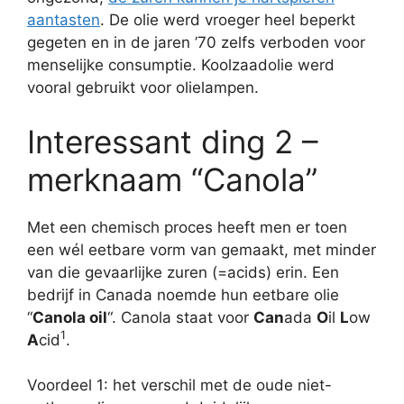
aantasten
. De olie werd vroeger heel beperkt
gegeten en in de jaren ’70 zelfs verboden voor
menselijke consumptie. Koolzaadolie werd
vooral gebruikt voor olielampen.
Interessant ding 2 –
merknaam “Canola”
Met een chemisch proces heeft men er toen
een wél eetbare vorm van gemaakt, met minder
van die gevaarlijke zuren (=acids) erin. Een
bedrijf in Canada noemde hun eetbare olie
“
Canola oil
“. Canola staat voor
Can
ada
O
il
L
ow
1
A
cid
.
Voordeel 1: het verschil met de oude niet-