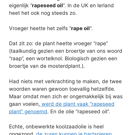
eigenlijk “
rapeseed oil
“. In de UK en Ierland
heet het ook nog steeds zo.
Vroeger heette het zelfs “
rape oil
“.
Dat zit zo: de plant heette vroeger “rape”
(taalkundig gezien een broertje van ons woord
“raap”, een wortelknol. Biologisch gezien een
broertje van de mosterdplant.).
Had niets met verkrachting te maken, de twee
woorden waren gewoon toevallig hetzelfde.
Maar omdat men zich er ongemakkelijk bij was
gaan voelen,
werd de plant vaak “rapeseed
plant” genoemd
. En de olie “rapeseed oil”.
Echte, onbewerkte koolzaadolie is heel
ongezond,
de zuren kunnen je hartspieren