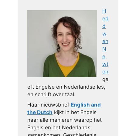
H
ed
d
w
en
N
e
wt
on
ge
eft Engelse en Nederlandse les,
en schrijft over taal.
Haar nieuwsbrief
English and
the Dutch
kijkt in het Engels
naar alle manieren waarop het
Engels en het Nederlands
samenkomen. Geschiedenis,