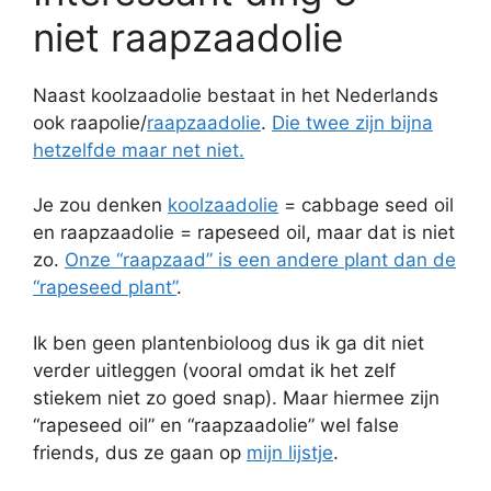
niet raapzaadolie
Naast koolzaadolie bestaat in het Nederlands
ook raapolie/
raapzaadolie
.
Die twee zijn bijna
hetzelfde maar net niet.
Je zou denken
koolzaadolie
= cabbage seed oil
en raapzaadolie = rapeseed oil, maar dat is niet
zo.
Onze “raapzaad” is een andere plant dan de
“rapeseed plant”
.
Ik ben geen plantenbioloog dus ik ga dit niet
verder uitleggen (vooral omdat ik het zelf
stiekem niet zo goed snap). Maar hiermee zijn
“rapeseed oil” en “raapzaadolie” wel false
friends, dus ze gaan op
mijn lijstje
.