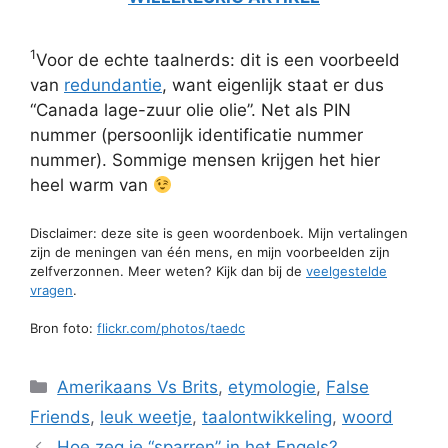
1
Voor de echte taalnerds: dit is een voorbeeld
van
redundantie
, want eigenlijk staat er dus
“Canada lage-zuur olie olie”. Net als PIN
nummer (persoonlijk identificatie nummer
nummer). Sommige mensen krijgen het hier
heel warm van
Disclaimer: deze site is geen woordenboek. Mijn vertalingen
zijn de meningen van één mens, en mijn voorbeelden zijn
zelfverzonnen. Meer weten? Kijk dan bij de
veelgestelde
vragen
.
Bron foto:
flickr.com/photos/taedc
Categorieën
Amerikaans Vs Brits
,
etymologie
,
False
Friends
,
leuk weetje
,
taalontwikkeling
,
woord
Hoe zeg je “sparren” in het Engels?