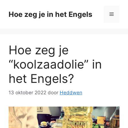
Ga
naar
Hoe zeg je in het Engels
Menu
de
inhoud
Hoe zeg je
“koolzaadolie” in
het Engels?
13 oktober 2022
door
Heddwen