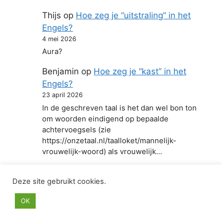
Thijs
op
Hoe zeg je “uitstraling” in het
Engels?
4 mei 2026
Aura?
Benjamin
op
Hoe zeg je “kast” in het
Engels?
23 april 2026
In de geschreven taal is het dan wel bon ton
om woorden eindigend op bepaalde
achtervoegsels (zie
https://onzetaal.nl/taalloket/mannelijk-
vrouwelijk-woord) als vrouwelijk…
Deze site gebruikt cookies.
© 2026 Hoe zeg je in het Engels
• Gebouwd met
OK
GeneratePress