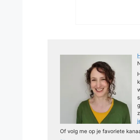
N
H
k
w
s
g
z
j
Of volg me op je favoriete kanaa