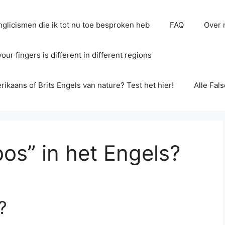
glicismen die ik tot nu toe besproken heb
FAQ
Over 
ur fingers is different in different regions
erikaans of Brits Engels van nature? Test het hier!
Alle Fal
bos” in het Engels?
?