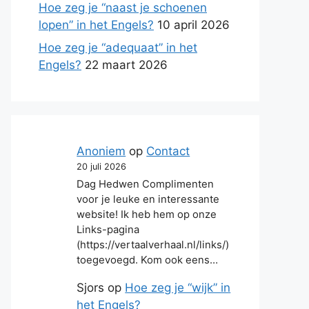
Hoe zeg je “naast je schoenen
lopen” in het Engels?
10 april 2026
Hoe zeg je “adequaat” in het
Engels?
22 maart 2026
Anoniem
op
Contact
20 juli 2026
Dag Hedwen Complimenten
voor je leuke en interessante
website! Ik heb hem op onze
Links-pagina
(https://vertaalverhaal.nl/links/)
toegevoegd. Kom ook eens…
Sjors
op
Hoe zeg je “wijk” in
het Engels?