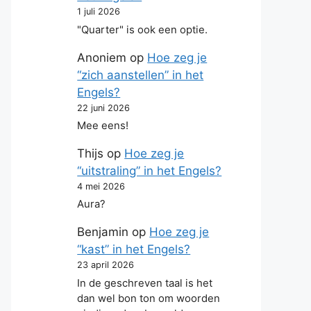
1 juli 2026
"Quarter" is ook een optie.
Anoniem
op
Hoe zeg je
“zich aanstellen” in het
Engels?
22 juni 2026
Mee eens!
Thijs
op
Hoe zeg je
“uitstraling” in het Engels?
4 mei 2026
Aura?
Benjamin
op
Hoe zeg je
“kast” in het Engels?
23 april 2026
In de geschreven taal is het
dan wel bon ton om woorden