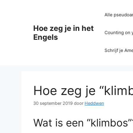
Ga
naar
Alle pseudoan
de
inhoud
Hoe zeg je in het
Counting on yo
Engels
Schrijf je Am
Hoe zeg je “klim
30 september 2019
door
Heddwen
Wat is een “klimbos”