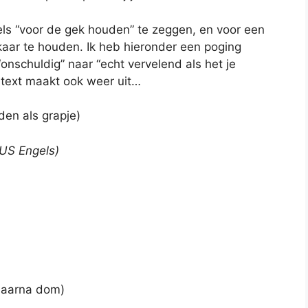
els “voor de gek houden” te zeggen, en voor een
elkaar te houden. Ik heb hieronder een poging
nschuldig” naar “echt vervelend als het je
ontext maakt ook weer uit…
den als grapje)
(US Engels)
daarna dom)