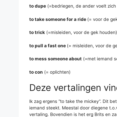
to dupe
(=bedriegen, de ander voelt zic
to take someone for a ride
(= voor de ge
to trick
(=misleiden, voor de gek houden)
to pull a fast one
(= misleiden, voor de g
to mess someone about
(=met iemand so
to con
(= oplichten)
Deze vertalingen vin
Ik zag ergens “to take the mickey”. Dit b
iemand steekt. Meestal door diegene t.o.v
vertaling. Bovendien is het erg Brits en z