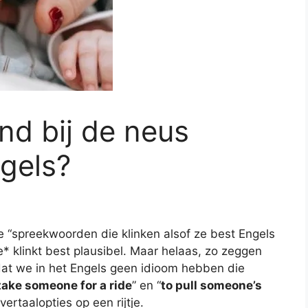
nd bij de neus
gels?
tje “spreekwoorden die klinken alsof ze best Engels
* klinkt best plausibel. Maar helaas, zo zeggen
o dat we in het Engels geen idioom hebben die
take someone for a ride
” en “
to pull someone’s
ertaalopties op een rijtje.