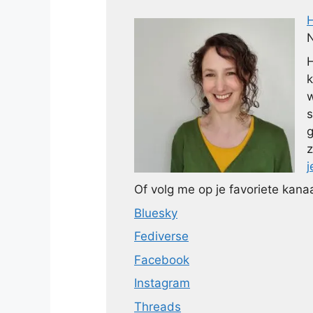
N
H
k
w
s
g
z
j
Of volg me op je favoriete kanaa
Bluesky
Fediverse
Facebook
Instagram
Threads