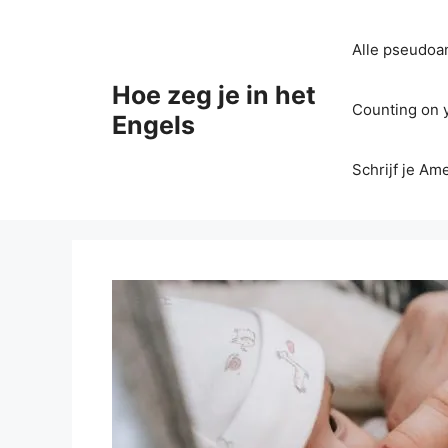
Ga
naar
Alle pseudoan
de
inhoud
Hoe zeg je in het
Counting on yo
Engels
Schrijf je Am