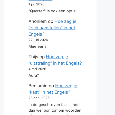
1 juli 2026
"Quarter" is ook een optie.
Anoniem
op
Hoe zeg je
“zich aanstellen” in het
Engels?
22 juni 2026
Mee eens!
Thijs
op
Hoe zeg je
“uitstraling” in het Engels?
4 mei 2026
Aura?
Benjamin
op
Hoe zeg je
“kast” in het Engels?
23 april 2026
In de geschreven taal is het
dan wel bon ton om woorden