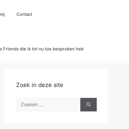
mij
Contact
se Friends die ik tot nu toe besproken heb
Zoek in deze site
Zoek
naar: