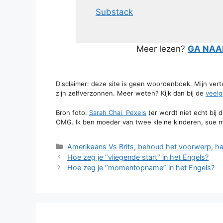
Substack
Meer lezen?
GA NAAR
Disclaimer: deze site is geen woordenboek. Mijn ver
zijn zelfverzonnen. Meer weten? Kijk dan bij de
veelg
Bron foto:
Sarah Chai, Pexels
(er wordt niet echt bij
OMG. Ik ben moeder van twee kleine kinderen, sue m
Categorieën
Amerikaans Vs Brits
,
behoud het voorwerp
,
ha
Hoe zeg je “vliegende start” in het Engels?
Hoe zeg je “momentopname” in het Engels?