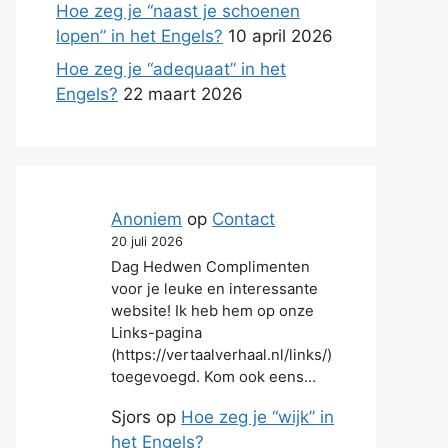
Hoe zeg je “naast je schoenen
lopen” in het Engels?
10 april 2026
Hoe zeg je “adequaat” in het
Engels?
22 maart 2026
Anoniem
op
Contact
20 juli 2026
Dag Hedwen Complimenten
voor je leuke en interessante
website! Ik heb hem op onze
Links-pagina
(https://vertaalverhaal.nl/links/)
toegevoegd. Kom ook eens…
Sjors
op
Hoe zeg je “wijk” in
het Engels?