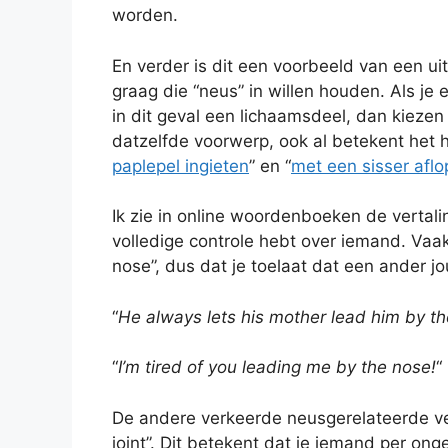
worden.
En verder is dit een voorbeeld van een ui
graag die “neus” in willen houden. Als j
in dit geval een lichaamsdeel, dan kieze
datzelfde voorwerp, ook al betekent het he
paplepel ingieten
” en “
met een sisser afl
Ik zie in online woordenboeken de vertalin
volledige controle hebt over iemand. Vaak
nose”, dus dat je toelaat dat een ander j
“
He always lets his mother lead him by t
“
I’m tired of you leading me by the nose!
“
De andere verkeerde neusgerelateerde vert
joint”. Dit betekent dat je iemand per onge