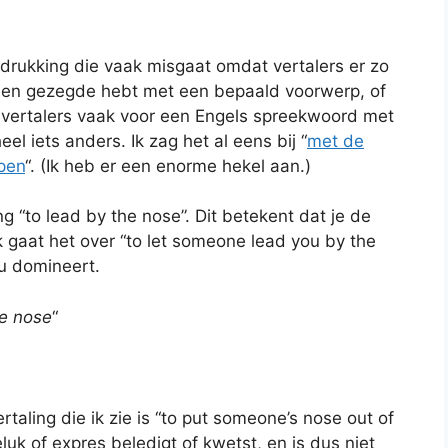
tdrukking die vaak misgaat omdat vertalers er zo
e een gezegde hebt met een bepaald voorwerp, of
n vertalers vaak voor een Engels spreekwoord met
el iets anders. Ik zag het al eens bij “
met de
open
“. (Ik heb er een enorme hekel aan.)
g “to lead by the nose”. Dit betekent dat je de
 gaat het over “to let someone lead you by the
ou domineert.
he nose
“
aling die ik zie is “to put someone’s nose out of
luk of expres beledigt of kwetst, en is dus niet