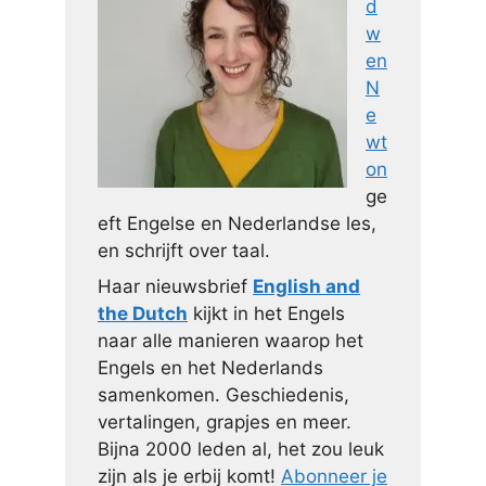
d
w
en
N
e
wt
on
ge
eft Engelse en Nederlandse les,
en schrijft over taal.
Haar nieuwsbrief
English and
the Dutch
kijkt in het Engels
naar alle manieren waarop het
Engels en het Nederlands
samenkomen. Geschiedenis,
vertalingen, grapjes en meer.
Bijna 2000 leden al, het zou leuk
zijn als je erbij komt!
Abonneer je