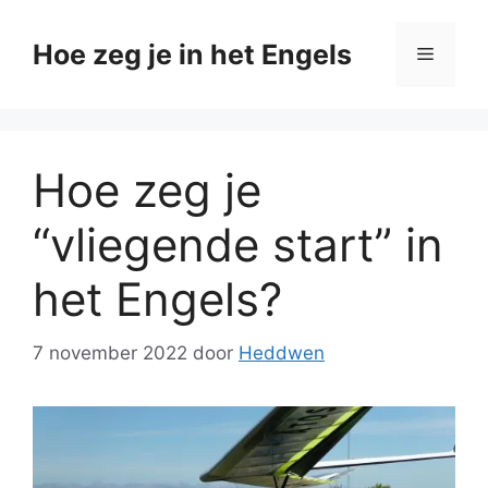
Ga
naar
Hoe zeg je in het Engels
Menu
de
inhoud
Hoe zeg je
“vliegende start” in
het Engels?
7 november 2022
door
Heddwen