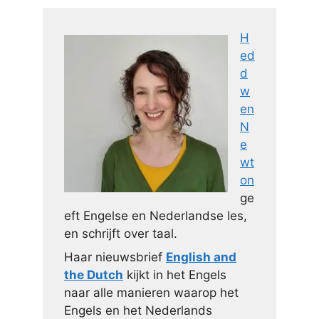
H
ed
d
w
en
N
e
wt
on
ge
eft Engelse en Nederlandse les,
en schrijft over taal.
Haar nieuwsbrief
English and
the Dutch
kijkt in het Engels
naar alle manieren waarop het
Engels en het Nederlands