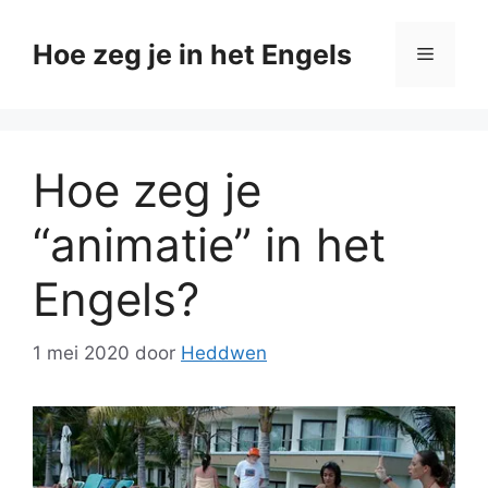
Ga
naar
Hoe zeg je in het Engels
Menu
de
inhoud
Hoe zeg je
“animatie” in het
Engels?
1 mei 2020
door
Heddwen