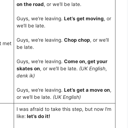
on the road
, or we’ll be late.
Guys, we’re leaving.
Let’s get moving
, or
we’ll be late.
Guys, we’re leaving.
Chop chop
, or we’ll
t met
be late.
Guys, we’re leaving.
Come on, get your
skates on
, or we’ll be late.
(UK English
,
denk ik)
Guys, we’re leaving.
Let’s get a move on
,
or we’ll be late.
(UK English)
I was afraid to take this step, but now I’m
like:
let’s do it!