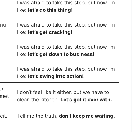
I was afraid to take this step, but now I’m
like:
let’s do this thing!
 nu
I was afraid to take this step, but now I’m
like:
let’s get cracking!
I was afraid to take this step, but now I’m
like:
let’s get down to business!
I was afraid to take this step, but now I’m
like:
let’s swing into action!
en
I don’t feel like it either, but we have to
 met
clean the kitchen.
Let’s get it over with.
eit.
Tell me the truth,
don’t keep me waiting.