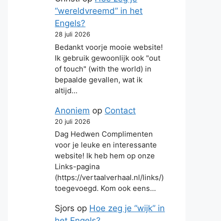
“wereldvreemd” in het
Engels?
28 juli 2026
Bedankt voorje mooie website!
Ik gebruik gewoonlijk ook "out
of touch" (with the world) in
bepaalde gevallen, wat ik
altijd…
Anoniem
op
Contact
20 juli 2026
Dag Hedwen Complimenten
voor je leuke en interessante
website! Ik heb hem op onze
Links-pagina
(https://vertaalverhaal.nl/links/)
toegevoegd. Kom ook eens…
Sjors
op
Hoe zeg je “wijk” in
het Engels?