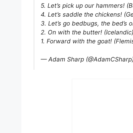
5. Let’s pick up our hammers! (B
4. Let’s saddle the chickens! (
3. Let’s go bedbugs, the bed’s on
2. On with the butter! (Icelandic
1. Forward with the goat! (Flemi
— Adam Sharp (@AdamCSharp