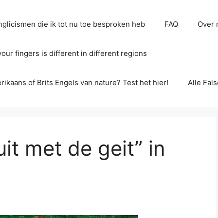
glicismen die ik tot nu toe besproken heb
FAQ
Over 
ur fingers is different in different regions
erikaans of Brits Engels van nature? Test het hier!
Alle Fal
it met de geit” in