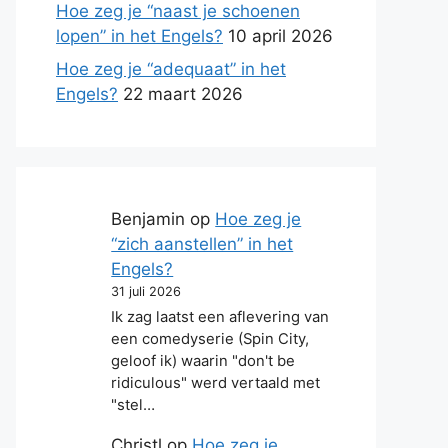
Hoe zeg je “naast je schoenen
lopen” in het Engels?
10 april 2026
Hoe zeg je “adequaat” in het
Engels?
22 maart 2026
Benjamin
op
Hoe zeg je
“zich aanstellen” in het
Engels?
31 juli 2026
Ik zag laatst een aflevering van
een comedyserie (Spin City,
geloof ik) waarin "don't be
ridiculous" werd vertaald met
"stel…
Christl
op
Hoe zeg je