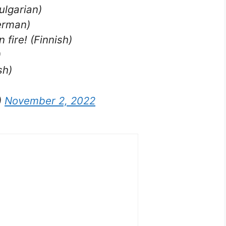
ulgarian)
German)
 fire! (Finnish)
)
sh)
)
November 2, 2022