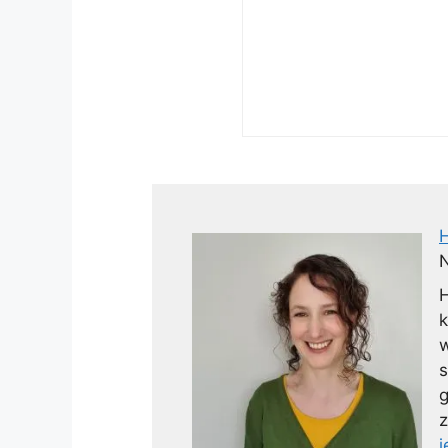
N
H
k
w
s
g
z
j