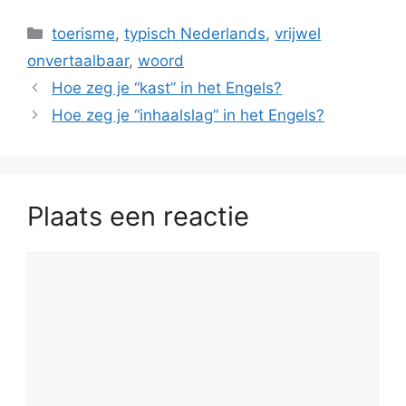
Categorieën
toerisme
,
typisch Nederlands
,
vrijwel
onvertaalbaar
,
woord
Hoe zeg je “kast” in het Engels?
Hoe zeg je “inhaalslag” in het Engels?
Plaats een reactie
Reactie