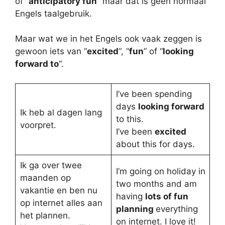
of “
anticipatory fun
” maar dat is geen normaal
Engels taalgebruik.
Maar wat we in het Engels ook vaak zeggen is
gewoon iets van “
excited
“, “
fun
” of “
looking
forward to
“.
I’ve been spending
days
looking forward
Ik heb al dagen lang
to this.
voorpret.
I’ve been
excited
about this for days.
Ik ga over twee
I’m going on holiday in
maanden op
two months and am
vakantie en ben nu
having
lots of fun
op internet alles aan
planning
everything
het plannen.
on internet. I love it!