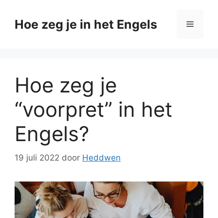
Ga
naar
Hoe zeg je in het Engels
Menu
de
inhoud
Hoe zeg je
“voorpret” in het
Engels?
19 juli 2022
door
Heddwen