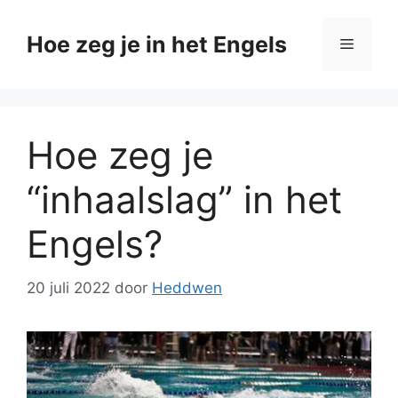
Ga
naar
Hoe zeg je in het Engels
Menu
de
inhoud
Hoe zeg je
“inhaalslag” in het
Engels?
20 juli 2022
door
Heddwen