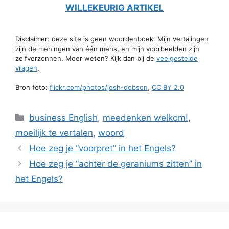
WILLEKEURIG ARTIKEL
Disclaimer: deze site is geen woordenboek. Mijn vertalingen
zijn de meningen van één mens, en mijn voorbeelden zijn
zelfverzonnen. Meer weten? Kijk dan bij de
veelgestelde
vragen
.
Bron foto:
flickr.com/photos/josh-dobson
,
CC BY 2.0
Categorieën
business English
,
meedenken welkom!
,
moeilijk te vertalen
,
woord
Hoe zeg je “voorpret” in het Engels?
Hoe zeg je “achter de geraniums zitten” in
het Engels?