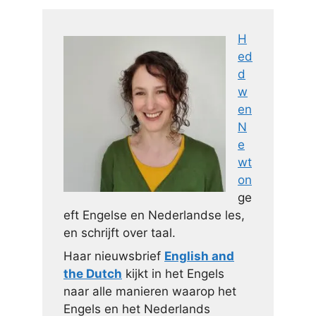
H
ed
d
w
en
N
e
wt
on
ge
eft Engelse en Nederlandse les,
en schrijft over taal.
Haar nieuwsbrief
English and
the Dutch
kijkt in het Engels
naar alle manieren waarop het
Engels en het Nederlands