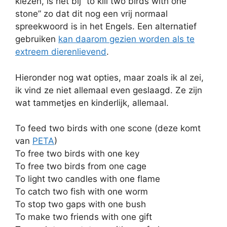
kiezen, is het bij “to kill two birds with one
stone” zo dat dit nog een vrij normaal
spreekwoord is in het Engels. Een alternatief
gebruiken
kan daarom gezien worden als te
extreem dierenlievend
.
Hieronder nog wat opties, maar zoals ik al zei,
ik vind ze niet allemaal even geslaagd. Ze zijn
wat tammetjes en kinderlijk, allemaal.
To feed two birds with one scone (deze komt
van
PETA
)
To free two birds with one key
To free two birds from one cage
To light two candles with one flame
To catch two fish with one worm
To stop two gaps with one bush
To make two friends with one gift