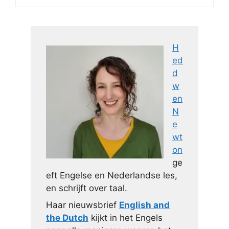
H
ed
d
w
en
N
e
wt
on
ge
eft Engelse en Nederlandse les,
en schrijft over taal.
Haar nieuwsbrief
English and
the Dutch
kijkt in het Engels