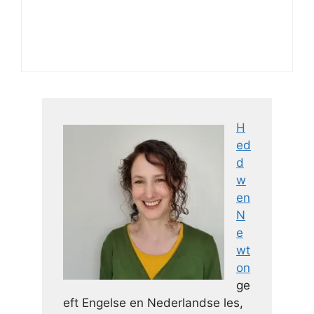
H
ed
d
w
en
N
e
wt
on
ge
eft Engelse en Nederlandse les,