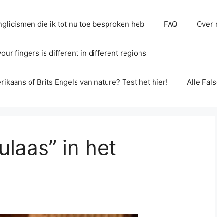
glicismen die ik tot nu toe besproken heb
FAQ
Over 
ur fingers is different in different regions
erikaans of Brits Engels van nature? Test het hier!
Alle Fal
ulaas” in het