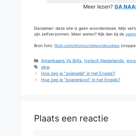
Meer lezen?
GA NAAR
Disclaimer: deze site is geen woordenboek. Mijn ver
zijn zelfverzonnen. Meer weten? Kijk dan bij de
veelg
Bron foto:
flickr.com/photos/oldworldcookies
(croppe
Categorieën
Amerikaans Vs Brits
,
typisch Nederlands
,
woo
Tags
gkw
Hoe zeg je “spiegelei” in het Engels?
Hoe zeg je “boerenkool” in het Engels?
Plaats een reactie
Reactie