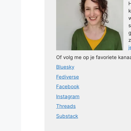
H
k
w
s
g
z
j
Of volg me op je favoriete kanaa
Bluesky
Fediverse
Facebook
Instagram
Threads
Substack