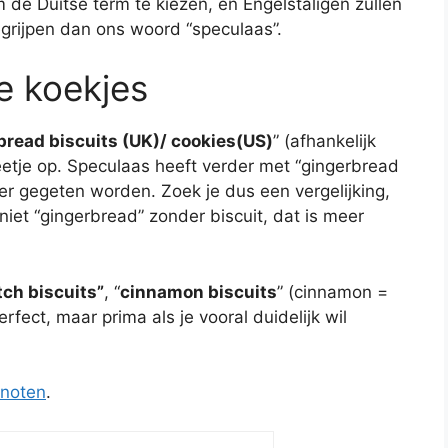
 de Duitse term te kiezen, en Engelstaligen zullen
egrijpen dan ons woord “speculaas”.
e koekjes
bread biscuits (UK)/ cookies(US)
” (afhankelijk
beetje op. Speculaas heeft verder met “gingerbread
r gegeten worden. Zoek je dus een vergelijking,
 niet “gingerbread” zonder biscuit, dat is meer
ch biscuits”
, “
cinnamon biscuits
” (cinnamon =
rfect, maar prima als je vooral duidelijk wil
dnoten
.