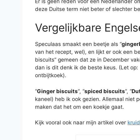
Er is geen reden voor een Nederlander om
deze Duitse term niet beter of slechter b
Vergelijkbare Engels
Speculaas smaakt een beetje als “
ginger
van het recept, wel), en lijkt er ook een 
biscuits” gemeen dat ze in December vake
dan is dit denk ik de beste keus. (Let op:
ontbijtkoek).
“
Ginger biscuits
“, “
spiced biscuits
“, “
Dut
kaneel) heb ik ook gezien. Allemaal niet pe
maken dat het om een koekje gaat.
Kijk vooral ook naar mijn artikel over
krui