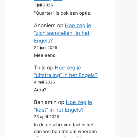
1 juli 2026
"Quarter" is ook een optie.
Anoniem
op
Hoe zeg je
“zich aanstellen” in het
Engels?
22 juni 2026
Mee eens!
Thijs
op
Hoe zeg je
“uitstraling” in het Engels?
4 mei 2026
Aura?
Benjamin
op
Hoe zeg je
“kast” in het Engels?
23 april 2026
In de geschreven taal is het
dan wel bon ton om woorden