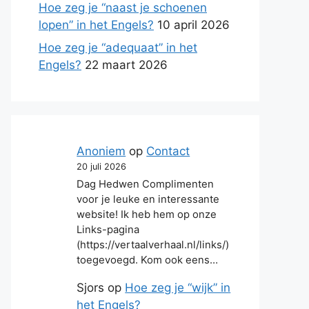
Hoe zeg je “naast je schoenen
lopen” in het Engels?
10 april 2026
Hoe zeg je “adequaat” in het
Engels?
22 maart 2026
Anoniem
op
Contact
20 juli 2026
Dag Hedwen Complimenten
voor je leuke en interessante
website! Ik heb hem op onze
Links-pagina
(https://vertaalverhaal.nl/links/)
toegevoegd. Kom ook eens…
Sjors
op
Hoe zeg je “wijk” in
het Engels?