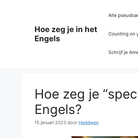
Ga
naar
Alle pseudoan
de
inhoud
Hoe zeg je in het
Counting on yo
Engels
Schrijf je Am
Hoe zeg je “spec
Engels?
15 januari 2023
door
Heddwen