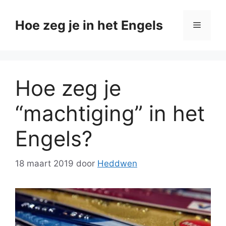
Ga
naar
Hoe zeg je in het Engels
Menu
de
inhoud
Hoe zeg je
“machtiging” in het
Engels?
18 maart 2019
door
Heddwen