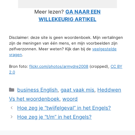
Meer lezen?
GA NAAR EEN
WILLEKEURIG ARTIKEL
Disclaimer: deze site is geen woordenboek. Mijn vertalingen
zijn de meningen van één mens, en mijn voorbeelden zijn
zelfverzonnen. Meer weten? Kijk dan bij de
veelgestelde
vragen
.
Bron foto:
flickr.com/photos/armydre2008
(cropped),
CC BY
2.0
Categorieën
business English
,
gaat vaak mis
,
Heddwen
Vs het woordenboek
,
woord
Hoe zeg je “twijfelgeval” in het Engels?
Hoe zeg je “t/m” in het Engels?