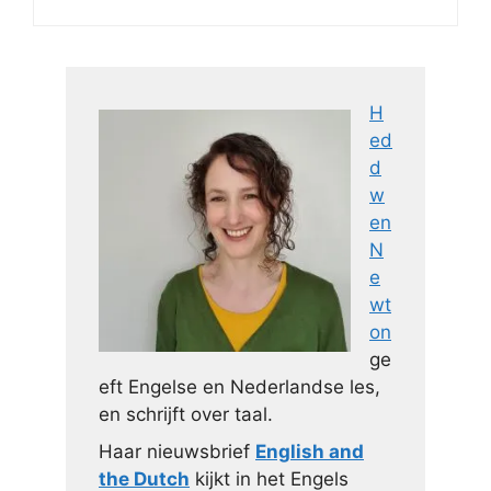
H
ed
d
w
en
N
e
wt
on
ge
eft Engelse en Nederlandse les,
en schrijft over taal.
Haar nieuwsbrief
English and
the Dutch
kijkt in het Engels