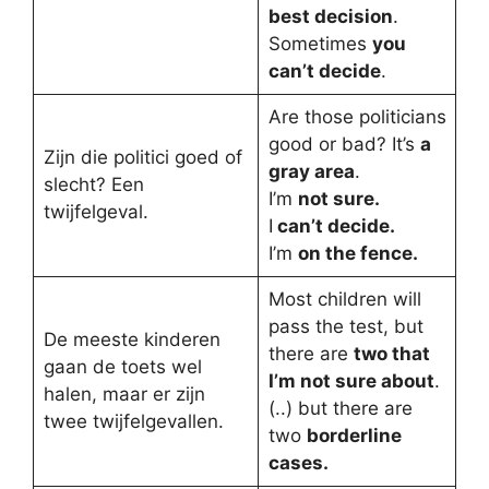
best decision
.
Sometimes
you
can’t decide
.
Are those politicians
good or bad? It’s
a
Zijn die politici goed of
gray area
.
slecht? Een
I’m
not sure.
twijfelgeval.
I
can’t decide.
I’m
on the fence.
Most children will
pass the test, but
De meeste kinderen
there are
two that
gaan de toets wel
I’m not sure about
.
halen, maar er zijn
(..) but there are
twee twijfelgevallen.
two
borderline
cases.