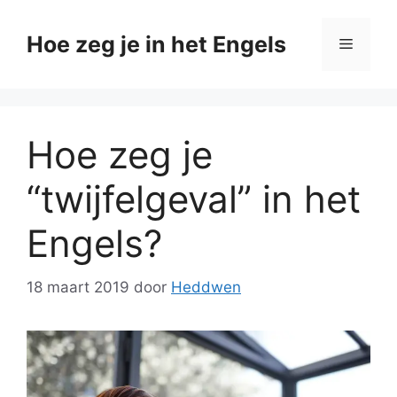
Ga
naar
Hoe zeg je in het Engels
Menu
de
inhoud
Hoe zeg je
“twijfelgeval” in het
Engels?
18 maart 2019
door
Heddwen