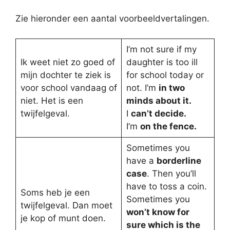
Zie hieronder een aantal voorbeeldvertalingen.
I’m not sure if my
Ik weet niet zo goed of
daughter is too ill
mijn dochter te ziek is
for school today or
voor school vandaag of
not. I’m
in two
niet. Het is een
minds about it.
twijfelgeval.
I
can’t decide.
I’m
on the fence.
Sometimes you
have a
borderline
case
. Then you’ll
have to toss a coin.
Soms heb je een
Sometimes you
twijfelgeval. Dan moet
won’t know for
je kop of munt doen.
sure which is the