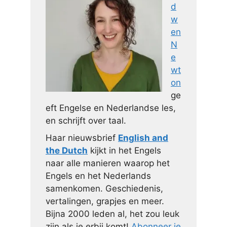
d
w
en
N
e
wt
on
ge
eft Engelse en Nederlandse les,
en schrijft over taal.
Haar nieuwsbrief
English and
the Dutch
kijkt in het Engels
naar alle manieren waarop het
Engels en het Nederlands
samenkomen. Geschiedenis,
vertalingen, grapjes en meer.
Bijna 2000 leden al, het zou leuk
zijn als je erbij komt!
Abonneer je