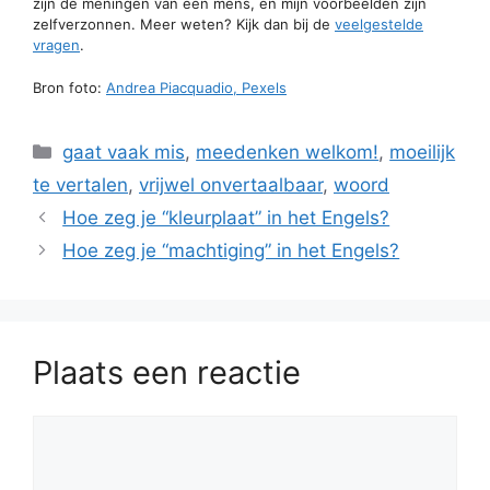
zijn de meningen van één mens, en mijn voorbeelden zijn
zelfverzonnen. Meer weten? Kijk dan bij de
veelgestelde
vragen
.
Bron foto:
Andrea Piacquadio, Pexels
Categorieën
gaat vaak mis
,
meedenken welkom!
,
moeilijk
te vertalen
,
vrijwel onvertaalbaar
,
woord
Hoe zeg je “kleurplaat” in het Engels?
Hoe zeg je “machtiging” in het Engels?
Plaats een reactie
Reactie