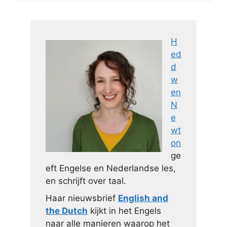
H
ed
d
w
en
N
e
wt
on
ge
eft Engelse en Nederlandse les,
en schrijft over taal.
Haar nieuwsbrief
English and
the Dutch
kijkt in het Engels
naar alle manieren waarop het