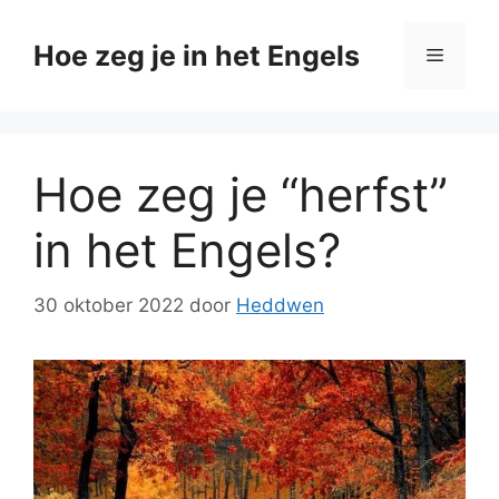
Ga
naar
Hoe zeg je in het Engels
Menu
de
inhoud
Hoe zeg je “herfst”
in het Engels?
30 oktober 2022
door
Heddwen