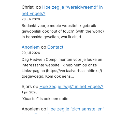
Christl
op
Hoe zeg je “wereldvreemd” in
het Engels?
28 juli 2026
Bedankt voorje mooie website! Ik gebruik
gewoonlijk ook "out of touch" (with the world)
in bepaalde gevallen, wat ik altijd…
Anoniem
op
Contact
20 juli 2026
Dag Hedwen Complimenten voor je leuke en
interessante website! Ik heb hem op onze
Links-pagina (https://vertaalverhaal.nl/links/)
toegevoegd. Kom ook eens…
Sjors
op
Hoe zeg je “wijk” in het Engels?
1 juli 2026
"Quarter" is ook een optie.
Anoniem
op
Hoe zeg je “zich aanstellen”