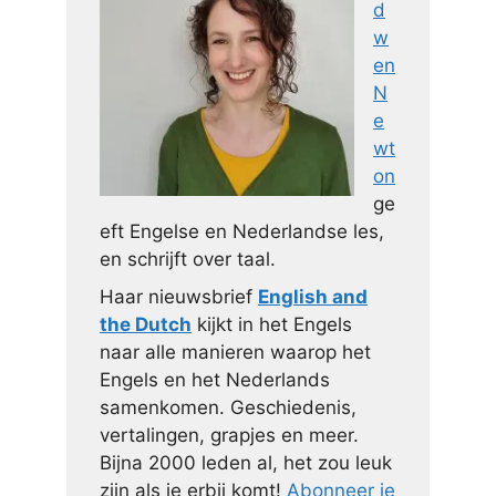
d
w
en
N
e
wt
on
ge
eft Engelse en Nederlandse les,
en schrijft over taal.
Haar nieuwsbrief
English and
the Dutch
kijkt in het Engels
naar alle manieren waarop het
Engels en het Nederlands
samenkomen. Geschiedenis,
vertalingen, grapjes en meer.
Bijna 2000 leden al, het zou leuk
zijn als je erbij komt!
Abonneer je