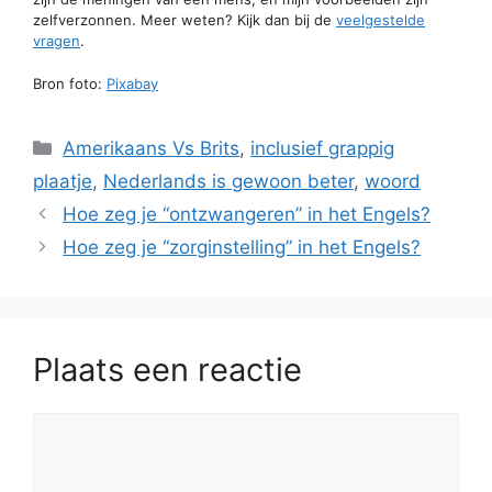
zelfverzonnen. Meer weten? Kijk dan bij de
veelgestelde
vragen
.
Bron foto:
Pixabay
Categorieën
Amerikaans Vs Brits
,
inclusief grappig
plaatje
,
Nederlands is gewoon beter
,
woord
Hoe zeg je “ontzwangeren” in het Engels?
Hoe zeg je “zorginstelling” in het Engels?
Plaats een reactie
Reactie