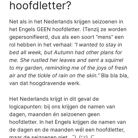
hoofdletter?
Net als in het Nederlands krijgen seizoenen in
het Engels GEEN hoofdletter. (Tenzij ze worden
gepersonifieerd, dus als een soort “mens” een
rol hebben in het verhaal:
“I wanted to stay in
bed all week, but Autumn had other plans for
me. She rustled her leaves and sent a squirrel
to my garden, reminding me of the joys of fresh
air and the tickle of rain on the skin.”
Bla bla bla,
van dat hoogdravende werk.
Het Nederlands krijgt in dit geval de
logicapunten: bij ons krijgen de namen van
dagen, maanden én seizoenen geen
hoofdletter. In het Engels krijgen de namen van
de dagen en de maanden wél een hoofdletter,
maar de seizoenen niet. ¯\_(ツ)_/¯