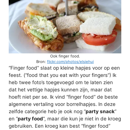
Ook finger food.
Bron:
flickr.com/photos/elsiehui
“Finger food” slaat op kleine hapjes voor op een
feest. (“food that you eat with your fingers”) Ik
heb twee foto’s toegevoegd om te laten zien
dat het vettige hapjes kunnen zijn, maar dat
hoeft niet per se. Ik vind “finger food” de beste
algemene vertaling voor borrelhapjes. In deze
zelfde categorie heb je ook nog “
party snack
”
en “
party food
“, maar die kun je niet in de kroeg
gebruiken. Een kroeg kan best “finger food”