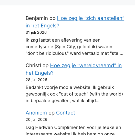
Benjamin
op
Hoe zeg je “zich aanstellen”
in het Engels?
31 juli 2026
Ik zag laatst een aflevering van een
comedyserie (Spin City, geloof ik) waarin
"don't be ridiculous" werd vertaald met "stel…
Christl
op
Hoe zeg je “wereldvreemd” in
het Engels?
28 juli 2026
Bedankt voorje mooie website! Ik gebruik
gewoonlijk ook "out of touch" (with the world)
in bepaalde gevallen, wat ik altijd…
Anoniem
op
Contact
20 juli 2026
Dag Hedwen Complimenten voor je leuke en
interessante website! Ik heb hem op onze