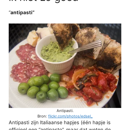
“
antipasti”
Antipasti.
Bron:
flickr.com/photos/edsel_
Antipasti zijn Italiaanse hapjes (één hapje is
officieel een “antipasto”, maar dat weten de