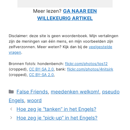
Meer lezen?
GA NAAR EEN
WILLEKEURIG ARTIKEL
Disclaimer: deze site is geen woordenboek. Mijn vertalingen
zijn de meningen van één mens, en mijn voorbeelden zijn
zelfverzonnen. Meer weten? Kijk dan bij de
veelgestelde
vragen
.
Bronnen foto’s: hondenbench:
flickr.com/photos/tps12
(cropped),
CC BY-SA 2.0
, bank:
flickr.com/photos/4nitsirk
(cropped),
CC BY-SA 2.0
,
Categorieën
False Friends
,
meedenken welkom!
,
pseudo
Engels
,
woord
Hoe zeg je “tanken” in het Engels?
Hoe zeg je “pick-up” in het Engels?