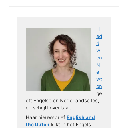
H
ed
d
w
en
N
e
wt
on
ge
eft Engelse en Nederlandse les,
en schrijft over taal.
Haar nieuwsbrief
English and
the Dutch
kijkt in het Engels