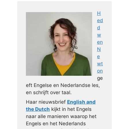
H
ed
d
w
en
N
e
wt
on
ge
eft Engelse en Nederlandse les,
en schrijft over taal.
Haar nieuwsbrief
English and
the Dutch
kijkt in het Engels
naar alle manieren waarop het
Engels en het Nederlands