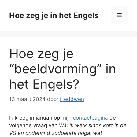
Ga
naar
Hoe zeg je in het Engels
Menu
de
inhoud
Hoe zeg je
“beeldvorming” in
het Engels?
13 maart 2024
door
Heddwen
Ik kreeg in januari op mijn
contactpagina
de
volgende vraag van WJ:
Ik werk sinds kort in de
VS en ondervind zodoende nogal wat