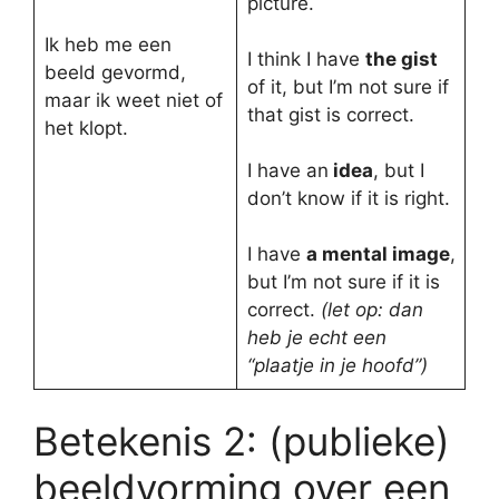
picture.
Ik heb me een
I think I have
the gist
beeld gevormd,
of it, but I’m not sure if
maar ik weet niet of
that gist is correct.
het klopt.
I have an
idea
, but I
don’t know if it is right.
I have
a mental image
,
but I’m not sure if it is
correct.
(let op: dan
heb je echt een
“plaatje in je hoofd”)
Betekenis 2: (publieke)
beeldvorming over een