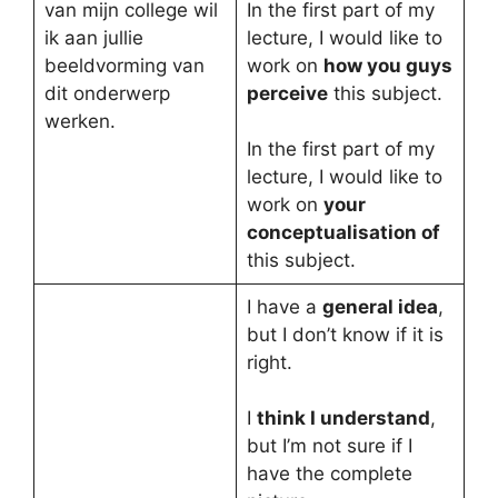
van mijn college wil
In the first part of my
ik aan jullie
lecture, I would like to
beeldvorming van
work on
how you guys
dit onderwerp
perceive
this subject.
werken.
In the first part of my
lecture, I would like to
work on
your
conceptualisation of
this subject.
I have a
general idea
,
but I don’t know if it is
right.
I
think I understand
,
but I’m not sure if I
have the complete