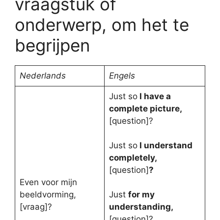
vraagstuk of
onderwerp, om het te
begrijpen
Nederlands
Engels
Just so
I have a
complete picture,
[question]?
Just so
I understand
completely,
[question]
?
Even voor mijn
beeldvorming,
Just
for my
[vraag]?
understanding,
[question]?