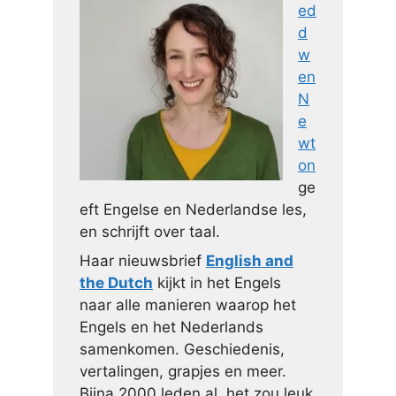
ed
d
w
en
N
e
wt
on
ge
eft Engelse en Nederlandse les,
en schrijft over taal.
Haar nieuwsbrief
English and
the Dutch
kijkt in het Engels
naar alle manieren waarop het
Engels en het Nederlands
samenkomen. Geschiedenis,
vertalingen, grapjes en meer.
Bijna 2000 leden al, het zou leuk