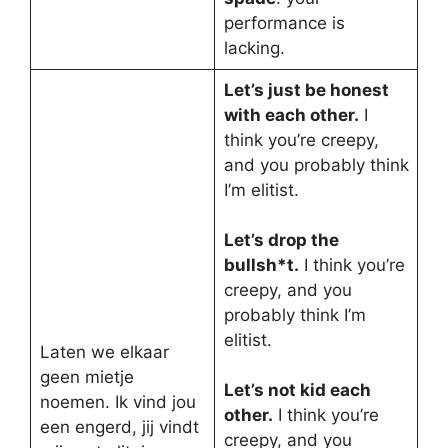
performance is
lacking.
Let’s just be honest
with each other.
I
think you’re creepy,
and you probably think
I’m elitist.
Let’s drop the
bullsh*t.
I think you’re
creepy, and you
probably think I’m
elitist.
Laten we elkaar
geen mietje
Let’s not kid each
noemen. Ik vind jou
other.
I think you’re
een engerd, jij vindt
creepy, and you