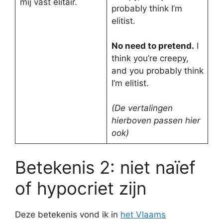
mij vast elitair.
probably think I’m
elitist.
No need to pretend.
I
think you’re creepy,
and you probably think
I’m elitist.
(De vertalingen
hierboven passen hier
ook)
Betekenis 2: niet naïef
of hypocriet zijn
Deze betekenis vond ik in
het Vlaams