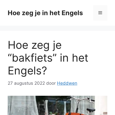
Ga
naar
Hoe zeg je in het Engels
Menu
de
inhoud
Hoe zeg je
“bakfiets” in het
Engels?
27 augustus 2022
door
Heddwen