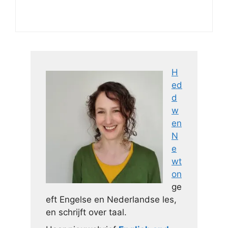
H
ed
d
w
en
N
e
wt
on
ge
eft Engelse en Nederlandse les,
en schrijft over taal.