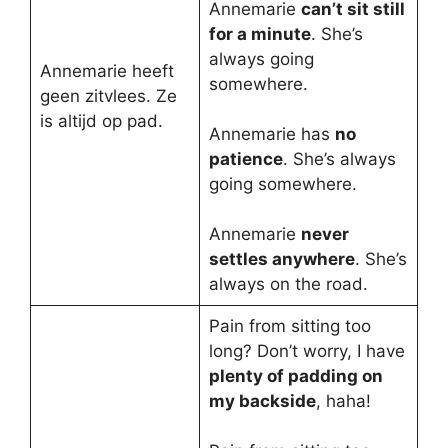
Annemarie
can’t sit still
for a minute
. She’s
always going
Annemarie heeft
somewhere.
geen zitvlees. Ze
is altijd op pad.
Annemarie has
no
patience
. She’s always
going somewhere.
Annemarie
never
settles anywhere
. She’s
always on the road.
Pain from sitting too
long? Don’t worry, I have
plenty of padding on
my backside
, haha!