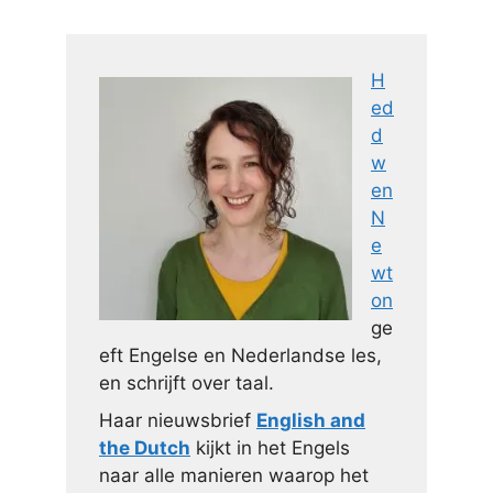
H
ed
d
w
en
N
e
wt
on
ge
eft Engelse en Nederlandse les,
en schrijft over taal.
Haar nieuwsbrief
English and
the Dutch
kijkt in het Engels
naar alle manieren waarop het