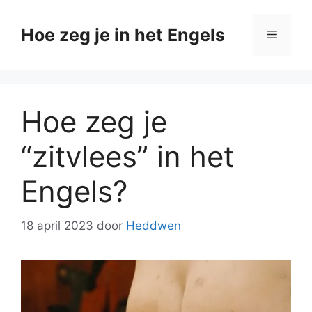
Ga
naar
Hoe zeg je in het Engels
Menu
de
inhoud
Hoe zeg je
“zitvlees” in het
Engels?
18 april 2023
door
Heddwen