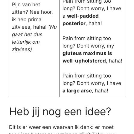
Pain from sitting too
Pijn van het
long? Don’t worry, I have
zitten? Nee hoor,
a
well-padded
ik heb prima
posterior
, haha!
zitvlees, haha!
(Nu
gaat het dus
Pain from sitting too
letterlijk om
long? Don’t worry, my
zitvlees)
gluteus maximus is
well-upholstered
, haha!
Pain from sitting too
long? Don’t worry, I have
a large arse
, haha!
Heb jij nog een idee?
Dit is er weer een waarvan ik denk: er moet