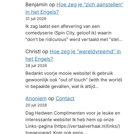
Benjamin
op
Hoe zeg je “zich aanstellen”
in het Engels?
31 juli 2026
Ik zag laatst een aflevering van een
comedyserie (Spin City, geloof ik) waarin
"don't be ridiculous" werd vertaald met "stel…
Christl
op
Hoe zeg je “wereldvreemd” in
het Engels?
28 juli 2026
Bedankt voorje mooie website! Ik gebruik
gewoonlijk ook "out of touch" (with the world)
in bepaalde gevallen, wat ik altijd…
Anoniem
op
Contact
20 juli 2026
Dag Hedwen Complimenten voor je leuke en
interessante website! Ik heb hem op onze
Links-pagina (https://vertaalverhaal.nl/links/)
toegevoegd. Kom ook eens…