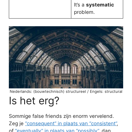
It’s a
systematic
problem.
Nederlands: (bouwtechnisch) structureel / Engels: structural
Is het erg?
Sommige false friends zijn enorm vervelend.
Zeg je
“consequent” in plaats van “consistent”
,
of
“eventually” in plaats van “possibly”
, dan