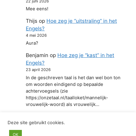
22 juni 2026
Mee eens!
Thijs
op
Hoe zeg je “uitstraling” in het
Engels?
4 mei 2026
Aura?
Benjamin
op
Hoe zeg je “kast” in het
Engels?
23 april 2026
In de geschreven taal is het dan wel bon ton
om woorden eindigend op bepaalde
achtervoegsels (zie
https://onzetaal.nl/taalloket/mannelijk-
vrouwelijk-woord) als vrouwelijk…
Deze site gebruikt cookies.
© 2026 Hoe zeg je in het Engels
• Gebouwd met
OK