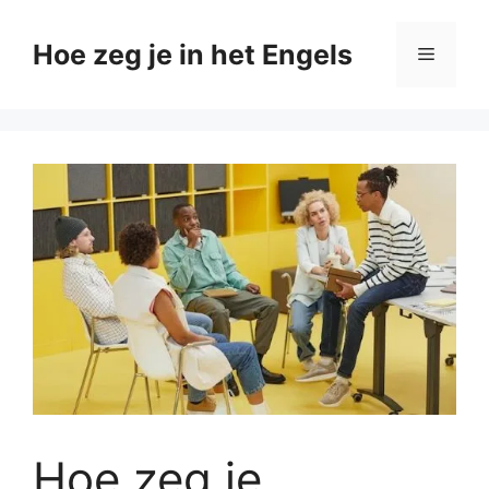
Ga
naar
Hoe zeg je in het Engels
Menu
de
inhoud
Hoe zeg je