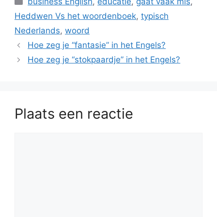
business English
,
educatie
,
gaat vaak mis
,
Heddwen Vs het woordenboek
,
typisch
Nederlands
,
woord
Hoe zeg je “fantasie” in het Engels?
Hoe zeg je “stokpaardje” in het Engels?
Plaats een reactie
Reactie