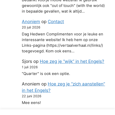
Bedankt voorje mooie website! Ik gebruik
gewoonlijk ook "out of touch" (with the world)
in bepaalde gevallen, wat ik altijd…
Anoniem
op
Contact
20 juli 2026
Dag Hedwen Complimenten voor je leuke en
interessante website! Ik heb hem op onze
Links-pagina (https://vertaalverhaal.nl/links/)
toegevoegd. Kom ook eens…
Sjors
op
Hoe zeg je “wijk” in het Engels?
1 juli 2026
"Quarter" is ook een optie.
Anoniem
op
Hoe zeg je “zich aanstellen”
in het Engels?
22 juni 2026
Mee eens!