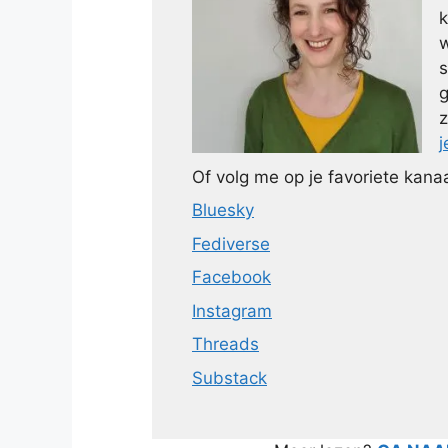
k
w
s
g
z
j
Of volg me op je favoriete kanaa
Bluesky
Fediverse
Facebook
Instagram
Threads
Substack