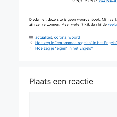
Meer lezen?
GA NAAR
Disclaimer: deze site is geen woordenboek. Mijn ver
zijn zelfverzonnen. Meer weten? Kijk dan bij de
veelg
Categorieën
actualiteit
,
corona
,
woord
Hoe zeg je “coronamaatregelen” in het Engels
Hoe zeg je “eigen” in het Engels?
Plaats een reactie
Reactie