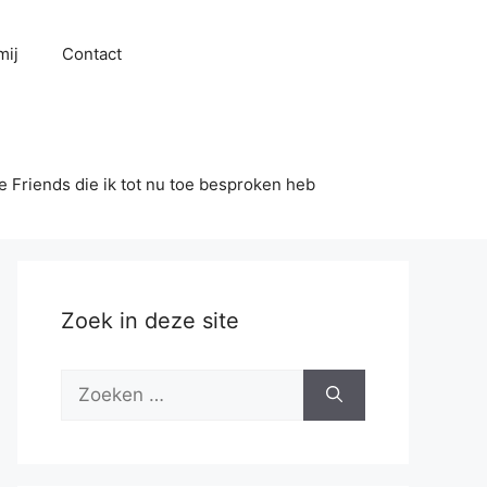
mij
Contact
se Friends die ik tot nu toe besproken heb
Zoek in deze site
Zoek
naar: