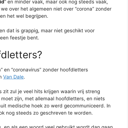
id
” en minder vaak, maar ook nog steeds vaak,
n we over het algemeen niet over “corona” zonder
en het wel begrijpen.
en dat is grappig, maar niet geschikt voor
 een feestje bent.
dletters?
” en “coronavirus” zonder hoofdletters
n
Van Dale
.
it zul je veel hits krijgen waarin vrij streng
” moet zijn, met allemaal hoofdletters, en niets
anuit medische hoek zo werd gecommuniceerd. In
ook nog steeds zo geschreven te worden.
ls, en als een woord veel gebruikt wordt dan gaan