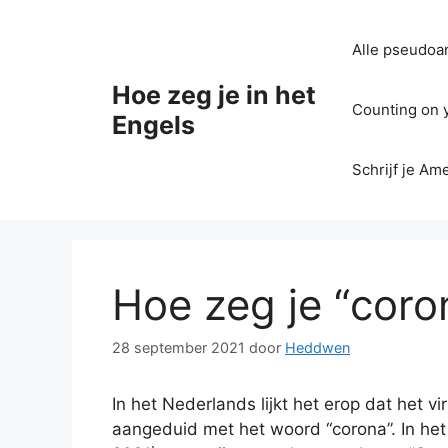
Ga
naar
Alle pseudoan
de
inhoud
Hoe zeg je in het
Counting on yo
Engels
Schrijf je Am
Hoe zeg je “coro
28 september 2021
door
Heddwen
In het Nederlands lijkt het erop dat het 
aangeduid met het woord “corona”. In he