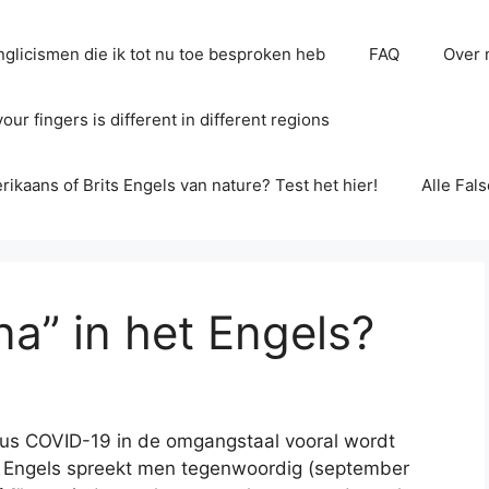
glicismen die ik tot nu toe besproken heb
FAQ
Over 
ur fingers is different in different regions
erikaans of Brits Engels van nature? Test het hier!
Alle Fal
na” in het Engels?
virus COVID-19 in de omgangstaal vooral wordt
t Engels spreekt men tegenwoordig (september