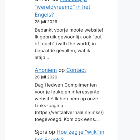
“wereldvreemd” in het
Engels?
28 juli 2026
Bedankt voorje mooie website!
Ik gebruik gewoonlijk ook "out
of touch" (with the world) in
bepaalde gevallen, wat ik
altijd…
Anoniem
op
Contact
20 juli 2026
Dag Hedwen Complimenten
voor je leuke en interessante
website! Ik heb hem op onze
Links-pagina
(https://vertaalverhaal.nl/links/)
toegevoegd. Kom ook eens…
Sjors
op
Hoe zeg je “wijk” in
het Engels?