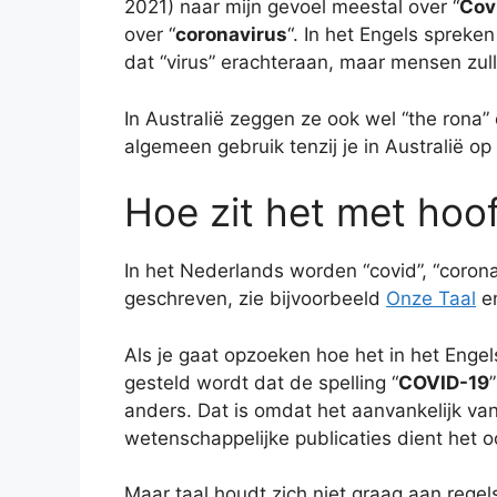
2021) naar mijn gevoel meestal over “
Cov
over “
coronavirus
“. In het Engels spreke
dat “virus” erachteraan, maar mensen zull
In Australië zeggen ze ook wel “the rona” 
algemeen gebruik tenzij je in Australië op
Hoe zit het met hoof
In het Nederlands worden “covid”, “corona
geschreven, zie bijvoorbeeld
Onze Taal
e
Als je gaat opzoeken hoe het in het Engels z
gesteld wordt dat de spelling “
COVID-19
anders. Dat is omdat het aanvankelijk v
wetenschappelijke publicaties dient het 
Maar taal houdt zich niet graag aan rege