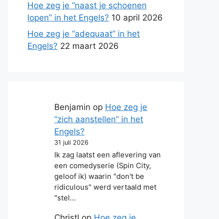
Hoe zeg je “naast je schoenen
lopen” in het Engels?
10 april 2026
Hoe zeg je “adequaat” in het
Engels?
22 maart 2026
Benjamin
op
Hoe zeg je
“zich aanstellen” in het
Engels?
31 juli 2026
Ik zag laatst een aflevering van
een comedyserie (Spin City,
geloof ik) waarin "don't be
ridiculous" werd vertaald met
"stel…
Christl
op
Hoe zeg je