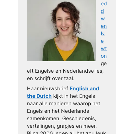
ed
d
w
en
N
e
wt
on
ge
eft Engelse en Nederlandse les,
en schrijft over taal.
Haar nieuwsbrief
English and
the Dutch
kijkt in het Engels
naar alle manieren waarop het
Engels en het Nederlands
samenkomen. Geschiedenis,
vertalingen, grapjes en meer.
Bijna 2000 leden al, het zou leuk