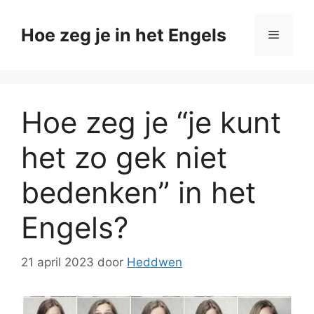
Ga
naar
Hoe zeg je in het Engels
Menu
de
inhoud
Hoe zeg je “je kunt
het zo gek niet
bedenken” in het
Engels?
21 april 2023
door
Heddwen