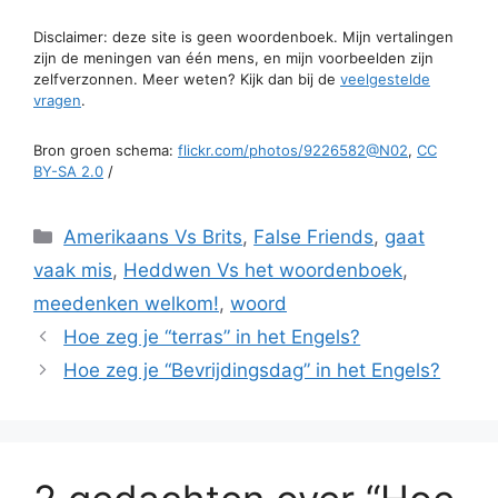
Disclaimer: deze site is geen woordenboek. Mijn vertalingen
zijn de meningen van één mens, en mijn voorbeelden zijn
zelfverzonnen. Meer weten? Kijk dan bij de
veelgestelde
vragen
.
Bron groen schema:
flickr.com/photos/9226582@N02
,
CC
BY-SA 2.0
/
Categorieën
Amerikaans Vs Brits
,
False Friends
,
gaat
vaak mis
,
Heddwen Vs het woordenboek
,
meedenken welkom!
,
woord
Hoe zeg je “terras” in het Engels?
Hoe zeg je “Bevrijdingsdag” in het Engels?