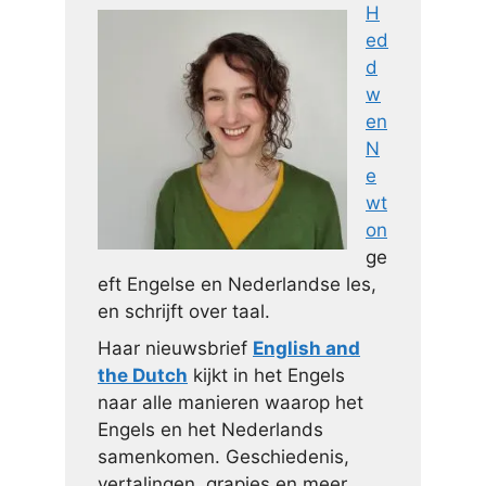
H
ed
d
w
en
N
e
wt
on
ge
eft Engelse en Nederlandse les,
en schrijft over taal.
Haar nieuwsbrief
English and
the Dutch
kijkt in het Engels
naar alle manieren waarop het
Engels en het Nederlands
samenkomen. Geschiedenis,
vertalingen, grapjes en meer.