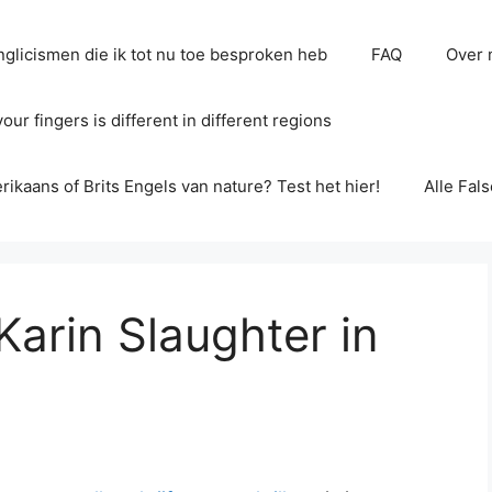
glicismen die ik tot nu toe besproken heb
FAQ
Over 
ur fingers is different in different regions
erikaans of Brits Engels van nature? Test het hier!
Alle Fal
arin Slaughter in