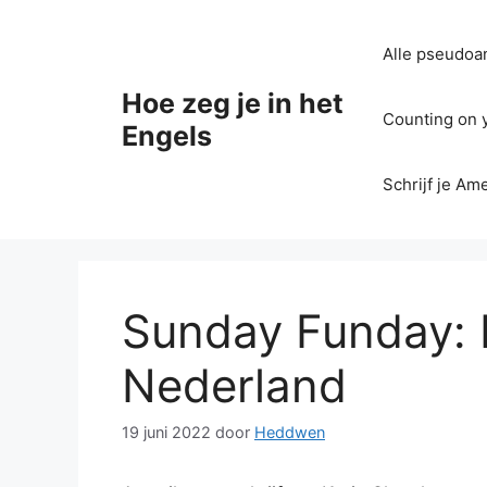
Ga
naar
Alle pseudoan
de
inhoud
Hoe zeg je in het
Counting on yo
Engels
Schrijf je Am
Sunday Funday: K
Nederland
19 juni 2022
door
Heddwen