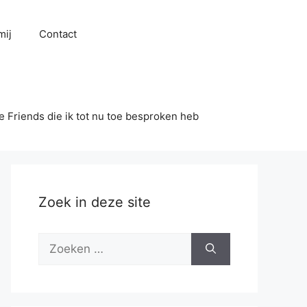
mij
Contact
se Friends die ik tot nu toe besproken heb
Zoek in deze site
Zoek
naar: