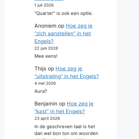
1 juli 2026
"Quarter" is ook een optie.
Anoniem
op
Hoe zeg je
“zich aanstellen” in het
Engels?
22 juni 2026
Mee eens!
Thijs
op
Hoe zeg je
“uitstraling” in het Engels?
4 mei 2026
Aura?
Benjamin
op
Hoe zeg je
“kast” in het Engels?
23 april 2026
In de geschreven taal is het
dan wel bon ton om woorden