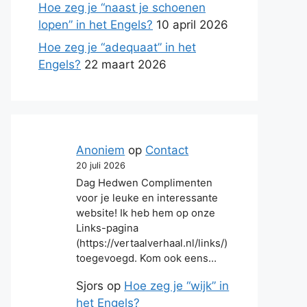
Hoe zeg je “naast je schoenen
lopen” in het Engels?
10 april 2026
Hoe zeg je “adequaat” in het
Engels?
22 maart 2026
Anoniem
op
Contact
20 juli 2026
Dag Hedwen Complimenten
voor je leuke en interessante
website! Ik heb hem op onze
Links-pagina
(https://vertaalverhaal.nl/links/)
toegevoegd. Kom ook eens…
Sjors
op
Hoe zeg je “wijk” in
het Engels?