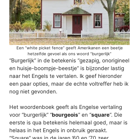
Een “white picket fence” geeft Amerikanen een beetje
hetzelfde gevoel als ons woord “burgerlijk”
“Burgerlijk” in de betekenis “gezapig, onorigineel
en huisje-boompje-beestje” is bijzonder lastig
naar het Engels te vertalen. Ik geef hieronder
een paar opties, maar de echte voltreffer heb ik
nog niet gevonden.
Het woordenboek geeft als Engelse vertaling
voor “burgerlijk” “
bourgeois
” en “
square
“. Die
eerste is qua betekenis helemaal goed, maar is
helaas in het Engels in onbruik geraakt.
“Square” was in de jaren ’60 en ’70 zeer