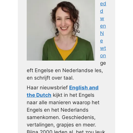
ed
d
w
en
N
e
wt
on
ge
eft Engelse en Nederlandse les,
en schrijft over taal.
Haar nieuwsbrief
English and
the Dutch
kijkt in het Engels
naar alle manieren waarop het
Engels en het Nederlands
samenkomen. Geschiedenis,
vertalingen, grapjes en meer.
Bijna 2000 leden al, het zou leuk